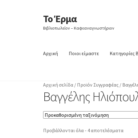
Το Έρμα
Απευθείας
Μετάβαση
μετάβαση
σε
Βιβλιοπωλείον – Καφεαναγνωστήριον
στην
περιεχόμενο
πλοήγηση
Αρχική
Ποιοι είμαστε
Κατηγορίες 
Αρχική σελίδα
/
Προϊόν Συγγραφέας
/
Βαγγέλ
Βαγγέλης Ηλιόπου
Προβάλλονται όλα - 4 αποτελέσματα