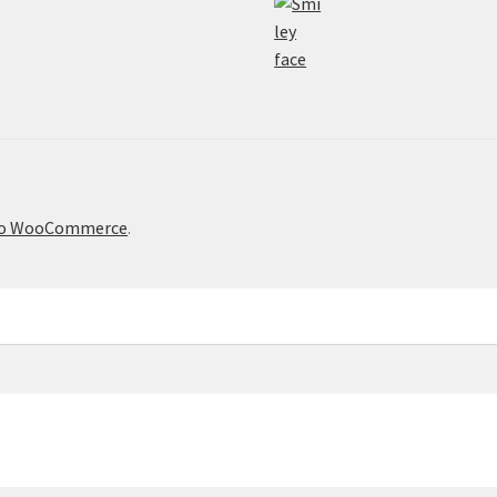
το WooCommerce
.