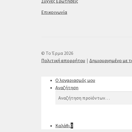
Συχνές Ερωτήσεις
Επικοινωνία
© Το Έρμα 2026
Πολιτική απορρήτου
Δημιουργημένο με 
Ο λογαριασμός μου
Αναζήτηση
Αναζήτηση
Αναζήτηση
για:
Καλάθι
0