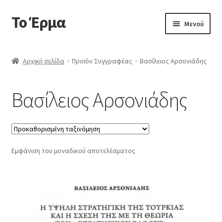
Το Έρμα
Απευθείας
Μετάβαση
Μενού
μετάβαση
σε
στην
περιεχόμενο
Αρχική
πλοήγηση
Αρχική σελίδα
Προϊόν Συγγραφέας
Βασίλειος Αρσονιάδης
Ποιοι είμαστε
Βασίλειος Αρσονιάδης
Επέκτα
Κατηγορίες Βιβλίων
υπό-
μενού
Συχνές Ερωτήσεις
Εμφάνιση του μοναδικού αποτελέσματος
Επικοινωνία