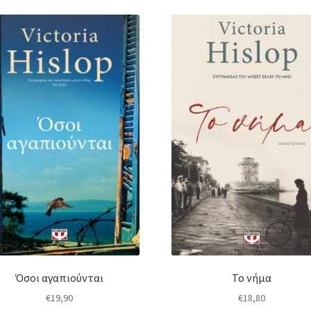
Όσοι αγαπιούνται
Το νήμα
€
19,90
€
18,80