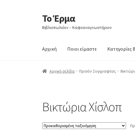
Το Έρμα
Απευθείας
Μετάβαση
μετάβαση
σε
Βιβλιοπωλείον – Καφεαναγνωστήριον
στην
περιεχόμενο
πλοήγηση
Αρχική
Ποιοι είμαστε
Κατηγορίες 
Αρχική σελίδα
Προϊόν Συγγραφέας
Βικτώρι
Βικτώρια Χίσλοπ
Πρ