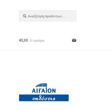
Αναζήτηση
Αναζήτηση
για:
€
0,00
0 τεμάχια