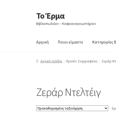
Το Έρμα
Απευθείας
Μετάβαση
μετάβαση
σε
Βιβλιοπωλείον – Καφεαναγνωστήριον
στην
περιεχόμενο
πλοήγηση
Αρχική
Ποιοι είμαστε
Κατηγορίες 
Αρχική σελίδα
Προϊόν Συγγραφέας
Ζεράρ Ντ
Ζεράρ Ντελτέιγ
Εμ