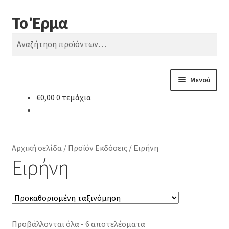
Το Έρμα
Απευθείας
Μετάβαση
Αναζήτηση
μετάβαση
σε
Αναζήτηση
στην
περιεχόμενο
για:
πλοήγηση
Μενού
€
0,00
0 τεμάχια
Αρχική
Ποιοι είμαστε
Αρχική σελίδα
/
Προϊόν Εκδόσεις
/
Ειρήνη
Κατηγορίες Βιβλίων
Ειρήνη
Συχνές Ερωτήσεις
Επικοινωνία
Προβάλλονται όλα - 6 αποτελέσματα