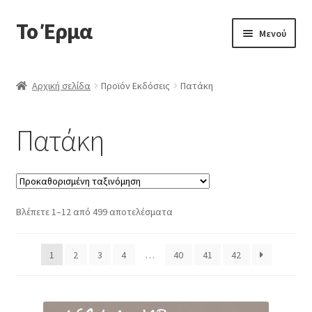
Το Έρμα
Απευθείας
Μετάβαση
Μενού
μετάβαση
σε
στην
περιεχόμενο
Αρχική
πλοήγηση
Αρχική σελίδα
Προϊόν Εκδόσεις
Πατάκη
Ποιοι είμαστε
Πατάκη
Επέκτα
Κατηγορίες Βιβλίων
υπό-
μενού
Συχνές Ερωτήσεις
Βλέπετε 1–12 από 499 αποτελέσματα
Επικοινωνία
1
2
3
4
…
40
41
42