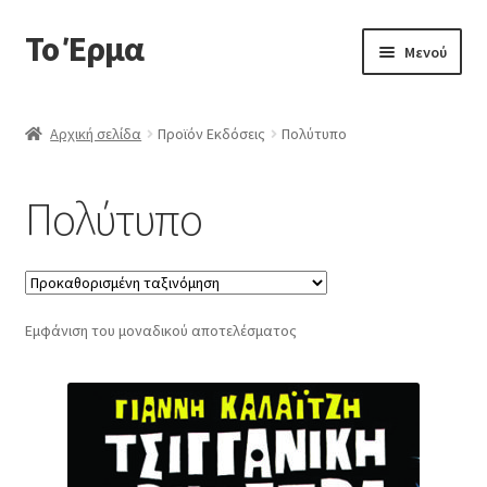
Το Έρμα
Απευθείας
Μετάβαση
Μενού
μετάβαση
σε
στην
περιεχόμενο
Αρχική
πλοήγηση
Αρχική σελίδα
Προϊόν Εκδόσεις
Πολύτυπο
Ποιοι είμαστε
Πολύτυπο
Επέκτα
Κατηγορίες Βιβλίων
υπό-
μενού
Συχνές Ερωτήσεις
Εμφάνιση του μοναδικού αποτελέσματος
Επικοινωνία