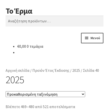
Το Έρμα
Απευθείας
Μετάβαση
Αναζήτηση
μετάβαση
σε
Αναζήτηση
στην
περιεχόμενο
για:
πλοήγηση
Μενού
€
0,00
0 τεμάχια
Αρχική
Ποιοι είμαστε
Αρχική σελίδα
/
Προϊόν Έτος Έκδοσης
/
2025
/
Σελίδα 40
Κατηγορίες Βιβλίων
2025
Συχνές Ερωτήσεις
Επικοινωνία
Βλέπετε 469–480 από 521 αποτελέσματα