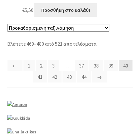
€
5,50
Προσθήκη στο καλάθι
Βλέπετε 469–480 από 521 αποτελέσματα
←
1
2
3
…
37
38
39
40
41
42
43
44
→