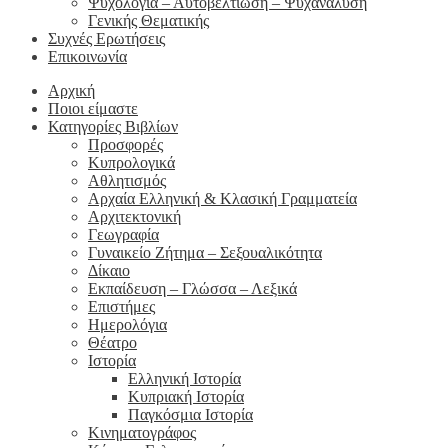
Ψυχολογία – Αυτοβελτίωση – Ψυχανάλυση
Γενικής Θεματικής
Συχνές Ερωτήσεις
Επικοινωνία
Αρχική
Ποιοι είμαστε
Κατηγορίες Βιβλίων
Προσφορές
Κυπρολογικά
Αθλητισμός
Αρχαία Ελληνική & Κλασική Γραμματεία
Αρχιτεκτονική
Γεωγραφία
Γυναικείο Ζήτημα – Σεξουαλικότητα
Δίκαιο
Εκπαίδευση – Γλώσσα – Λεξικά
Επιστήμες
Ημερολόγια
Θέατρο
Ιστορία
Ελληνική Ιστορία
Κυπριακή Ιστορία
Παγκόσμια Ιστορία
Κινηματογράφος