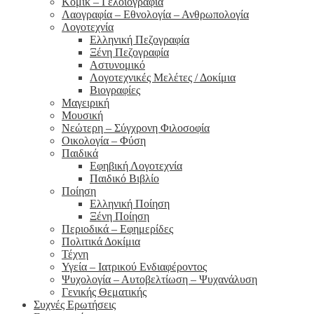
Κόμικ – Γελοιογραφία
Λαογραφία – Εθνολογία – Ανθρωπολογία
Λογοτεχνία
Ελληνική Πεζογραφία
Ξένη Πεζογραφία
Αστυνομικό
Λογοτεχνικές Μελέτες / Δοκίμια
Βιογραφίες
Μαγειρική
Μουσική
Νεώτερη – Σύγχρονη Φιλοσοφία
Οικολογία – Φύση
Παιδικά
Εφηβική Λογοτεχνία
Παιδικό Βιβλίο
Ποίηση
Ελληνική Ποίηση
Ξένη Ποίηση
Περιοδικά – Εφημερίδες
Πολιτικά Δοκίμια
Τέχνη
Υγεία – Ιατρικού Ενδιαφέροντος
Ψυχολογία – Αυτοβελτίωση – Ψυχανάλυση
Γενικής Θεματικής
Συχνές Ερωτήσεις