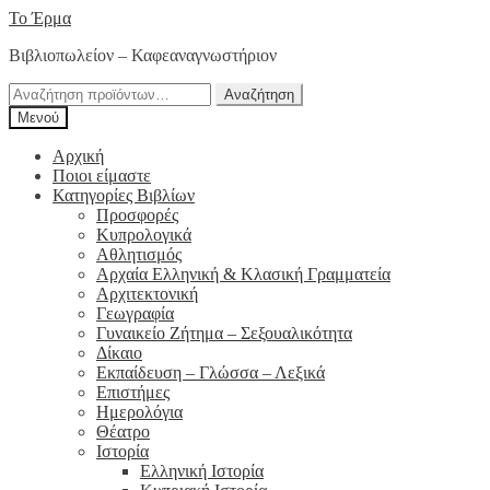
Απευθείας
Μετάβαση
Το Έρμα
μετάβαση
σε
Βιβλιοπωλείον – Καφεαναγνωστήριον
στην
περιεχόμενο
πλοήγηση
Αναζήτηση
Αναζήτηση
για:
Μενού
Αρχική
Ποιοι είμαστε
Κατηγορίες Βιβλίων
Προσφορές
Κυπρολογικά
Αθλητισμός
Αρχαία Ελληνική & Κλασική Γραμματεία
Αρχιτεκτονική
Γεωγραφία
Γυναικείο Ζήτημα – Σεξουαλικότητα
Δίκαιο
Εκπαίδευση – Γλώσσα – Λεξικά
Επιστήμες
Ημερολόγια
Θέατρο
Ιστορία
Ελληνική Ιστορία