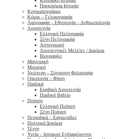
Κυπριακή Ιστορία
Παγκόσμια Ιστορία
Κινηματογράφος
Κόμικ – Γελοιογραφία
Λαογραφία – Εθνολογία – Ανθρωπολογία
Λογοτεχνία
Ελληνική Πεζογραφία
Ξένη Πεζογραφία
Αστυνομικό
Λογοτεχνικές Μελέτες / Δοκίμια
Βιογραφίες
Μαγειρική
Μουσική
Νεώτερη – Σύγχρονη Φιλοσοφία
Οικολογία – Φύση
Παιδικά
Εφηβική Λογοτεχνία
Παιδικό Βιβλίο
Ποίηση
Ελληνική Ποίηση
Ξένη Ποίηση
Περιοδικά – Εφημερίδες
Πολιτικά Δοκίμια
Τέχνη
Υγεία – Ιατρικού Ενδιαφέροντος