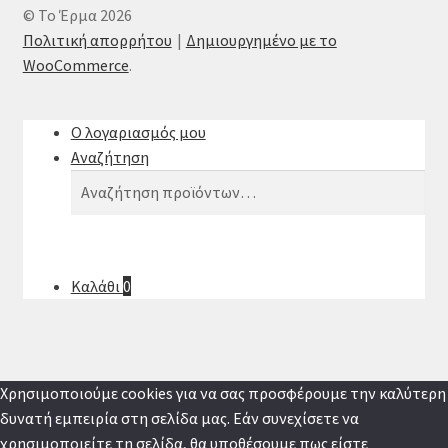
© Το Έρμα 2026
Πολιτική απορρήτου
Δημιουργημένο με το
WooCommerce
.
Ο λογαριασμός μου
Αναζήτηση
Αναζήτηση
Αναζήτηση
για:
Καλάθι
0
Χρησιμοποιούμε cookies για να σας προσφέρουμε την καλύτερη
δυνατή εμπειρία στη σελίδα μας. Εάν συνεχίσετε να
χρησιμοποιείτε τη σελίδα, θα υποθέσουμε πως είστε