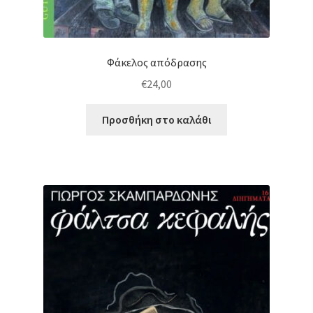
υπό-
μενού
Κινηματογράφος
Φάκελος απόδρασης
Κόμικ – Γελοιογραφία
€
24,00
Λαογραφία – Εθνολογία – Ανθρωπολογία
Προσθήκη στο καλάθι
Επέκτα
Λογοτεχνία
υπό-
μενού
Μαγειρική
Μουσική
Νεώτερη – Σύγχρονη Φιλοσοφία
Οικολογία – Φύση