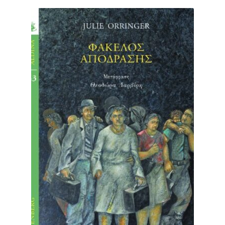
Αρχιτεκτονική
Γεωγραφία
Γυναικείο Ζήτημα – Σεξουαλικότητα
Δίκαιο
Εκπαίδευση – Γλώσσα – Λεξικά
Επιστήμες
Ημερολόγια
Θέατρο
Επέκτα
Ιστορία