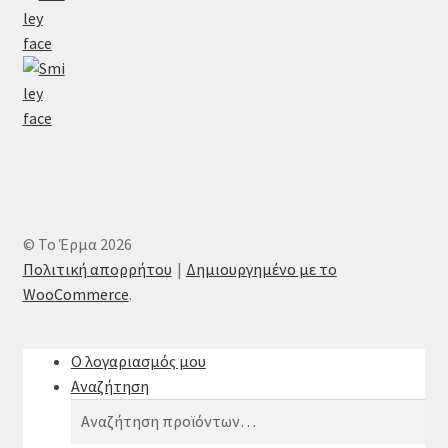
© Το Έρμα 2026
Πολιτική απορρήτου
Δημιουργημένο με το
WooCommerce
.
Ο λογαριασμός μου
Αναζήτηση
Αναζήτηση
Αναζήτηση
για: