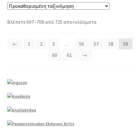
Βλέπετε 697–708 από 725 αποτελέσματα
←
1
2
3
…
56
57
58
59
60
61
→