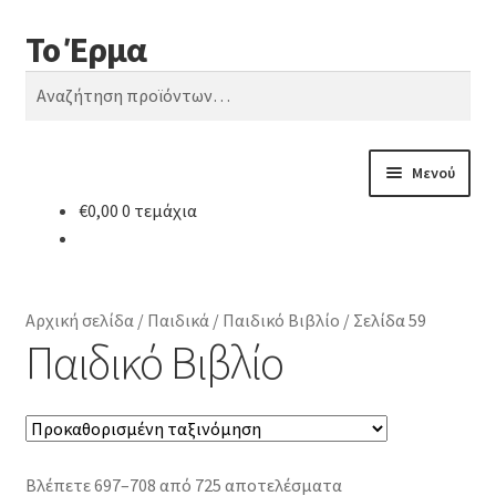
Το Έρμα
Απευθείας
Μετάβαση
Αναζήτηση
μετάβαση
σε
Αναζήτηση
στην
περιεχόμενο
για:
πλοήγηση
Μενού
€
0,00
0 τεμάχια
Αρχική
Ποιοι είμαστε
Αρχική σελίδα
/
Παιδικά
/
Παιδικό Βιβλίο
/
Σελίδα 59
Κατηγορίες Βιβλίων
Παιδικό Βιβλίο
Συχνές Ερωτήσεις
Επικοινωνία
Βλέπετε 697–708 από 725 αποτελέσματα