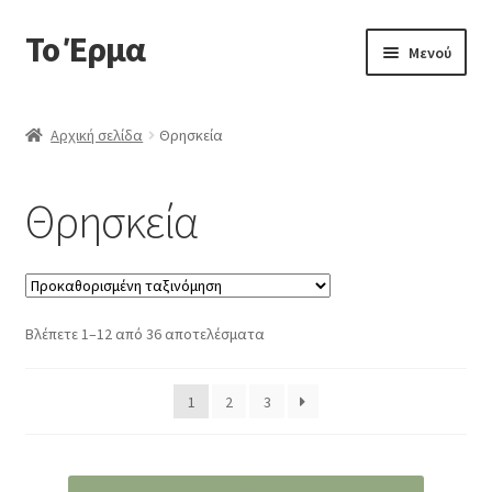
Το Έρμα
Απευθείας
Μετάβαση
Μενού
μετάβαση
σε
στην
περιεχόμενο
Αρχική
πλοήγηση
Αρχική σελίδα
Θρησκεία
Ποιοι είμαστε
Θρησκεία
Επέκτα
Κατηγορίες Βιβλίων
υπό-
μενού
Συχνές Ερωτήσεις
Βλέπετε 1–12 από 36 αποτελέσματα
Επικοινωνία
1
2
3