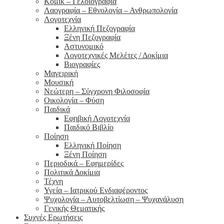
Κόμικ – Γελοιογραφία
Λαογραφία – Εθνολογία – Ανθρωπολογία
Λογοτεχνία
Ελληνική Πεζογραφία
Ξένη Πεζογραφία
Αστυνομικό
Λογοτεχνικές Μελέτες / Δοκίμια
Βιογραφίες
Μαγειρική
Μουσική
Νεώτερη – Σύγχρονη Φιλοσοφία
Οικολογία – Φύση
Παιδικά
Εφηβική Λογοτεχνία
Παιδικό Βιβλίο
Ποίηση
Ελληνική Ποίηση
Ξένη Ποίηση
Περιοδικά – Εφημερίδες
Πολιτικά Δοκίμια
Τέχνη
Υγεία – Ιατρικού Ενδιαφέροντος
Ψυχολογία – Αυτοβελτίωση – Ψυχανάλυση
Γενικής Θεματικής
Συχνές Ερωτήσεις