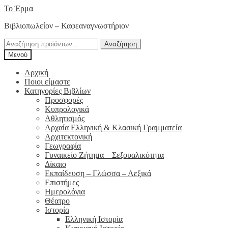
Απευθείας
Μετάβαση
Το Έρμα
μετάβαση
σε
Βιβλιοπωλείον – Καφεαναγνωστήριον
στην
περιεχόμενο
πλοήγηση
Αναζήτηση
Αναζήτηση
για:
Μενού
Αρχική
Ποιοι είμαστε
Κατηγορίες Βιβλίων
Προσφορές
Κυπρολογικά
Αθλητισμός
Αρχαία Ελληνική & Κλασική Γραμματεία
Αρχιτεκτονική
Γεωγραφία
Γυναικείο Ζήτημα – Σεξουαλικότητα
Δίκαιο
Εκπαίδευση – Γλώσσα – Λεξικά
Επιστήμες
Ημερολόγια
Θέατρο
Ιστορία
Ελληνική Ιστορία