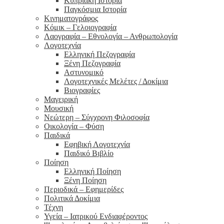
Κυπριακή Ιστορία
Παγκόσμια Ιστορία
Κινηματογράφος
Κόμικ – Γελοιογραφία
Λαογραφία – Εθνολογία – Ανθρωπολογία
Λογοτεχνία
Ελληνική Πεζογραφία
Ξένη Πεζογραφία
Αστυνομικό
Λογοτεχνικές Μελέτες / Δοκίμια
Βιογραφίες
Μαγειρική
Μουσική
Νεώτερη – Σύγχρονη Φιλοσοφία
Οικολογία – Φύση
Παιδικά
Εφηβική Λογοτεχνία
Παιδικό Βιβλίο
Ποίηση
Ελληνική Ποίηση
Ξένη Ποίηση
Περιοδικά – Εφημερίδες
Πολιτικά Δοκίμια
Τέχνη
Υγεία – Ιατρικού Ενδιαφέροντος