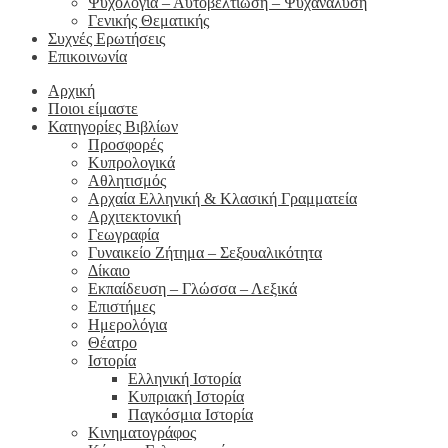
Ψυχολογία – Αυτοβελτίωση – Ψυχανάλυση
Γενικής Θεματικής
Συχνές Ερωτήσεις
Επικοινωνία
Αρχική
Ποιοι είμαστε
Κατηγορίες Βιβλίων
Προσφορές
Κυπρολογικά
Αθλητισμός
Αρχαία Ελληνική & Κλασική Γραμματεία
Αρχιτεκτονική
Γεωγραφία
Γυναικείο Ζήτημα – Σεξουαλικότητα
Δίκαιο
Εκπαίδευση – Γλώσσα – Λεξικά
Επιστήμες
Ημερολόγια
Θέατρο
Ιστορία
Ελληνική Ιστορία
Κυπριακή Ιστορία
Παγκόσμια Ιστορία
Κινηματογράφος