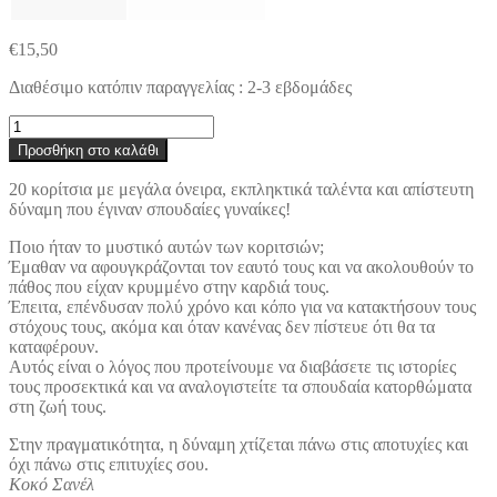
€
15,50
Διαθέσιμο κατόπιν παραγγελίας : 2-3 εβδομάδες
20
σπουδαία
Προσθήκη στο καλάθι
κορίτσια
που
20 κορίτσια με μεγάλα όνειρα, εκπληκτικά ταλέντα και απίστευτη
άλλαξαν
δύναμη που έγιναν σπουδαίες γυναίκες!
τον
κόσμο
Ποιο ήταν το μυστικό αυτών των κοριτσιών;
ποσότητα
Έμαθαν να αφουγκράζονται τον εαυτό τους και να ακολουθούν το
πάθος που είχαν κρυμμένο στην καρδιά τους.
Έπειτα, επένδυσαν πολύ χρόνο και κόπο για να κατακτήσουν τους
στόχους τους, ακόμα και όταν κανένας δεν πίστευε ότι θα τα
καταφέρουν.
Αυτός είναι ο λόγος που προτείνουμε να διαβάσετε τις ιστορίες
τους προσεκτικά και να αναλογιστείτε τα σπουδαία κατορθώματα
στη ζωή τους.
Στην πραγματικότητα, η δύναμη χτίζεται πάνω στις αποτυχίες και
όχι πάνω στις επιτυχίες σου.
Κοκό Σανέλ