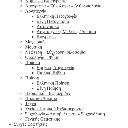
Κόμικ – Γελοιογραφία
Λαογραφία – Εθνολογία – Ανθρωπολογία
Λογοτεχνία
Ελληνική Πεζογραφία
Ξένη Πεζογραφία
Αστυνομικό
Λογοτεχνικές Μελέτες / Δοκίμια
Βιογραφίες
Μαγειρική
Μουσική
Νεώτερη – Σύγχρονη Φιλοσοφία
Οικολογία – Φύση
Παιδικά
Εφηβική Λογοτεχνία
Παιδικό Βιβλίο
Ποίηση
Ελληνική Ποίηση
Ξένη Ποίηση
Περιοδικά – Εφημερίδες
Πολιτικά Δοκίμια
Τέχνη
Υγεία – Ιατρικού Ενδιαφέροντος
Ψυχολογία – Αυτοβελτίωση – Ψυχανάλυση
Γενικής Θεματικής
Συχνές Ερωτήσεις