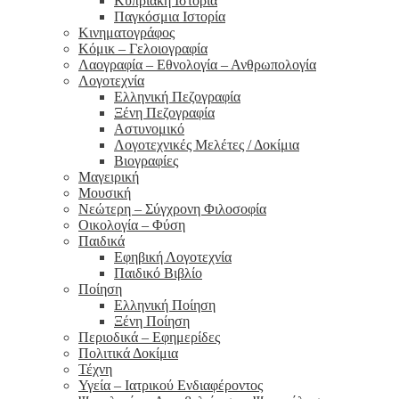
Κυπριακή Ιστορία
Παγκόσμια Ιστορία
Κινηματογράφος
Κόμικ – Γελοιογραφία
Λαογραφία – Εθνολογία – Ανθρωπολογία
Λογοτεχνία
Ελληνική Πεζογραφία
Ξένη Πεζογραφία
Αστυνομικό
Λογοτεχνικές Μελέτες / Δοκίμια
Βιογραφίες
Μαγειρική
Μουσική
Νεώτερη – Σύγχρονη Φιλοσοφία
Οικολογία – Φύση
Παιδικά
Εφηβική Λογοτεχνία
Παιδικό Βιβλίο
Ποίηση
Ελληνική Ποίηση
Ξένη Ποίηση
Περιοδικά – Εφημερίδες
Πολιτικά Δοκίμια
Τέχνη
Υγεία – Ιατρικού Ενδιαφέροντος