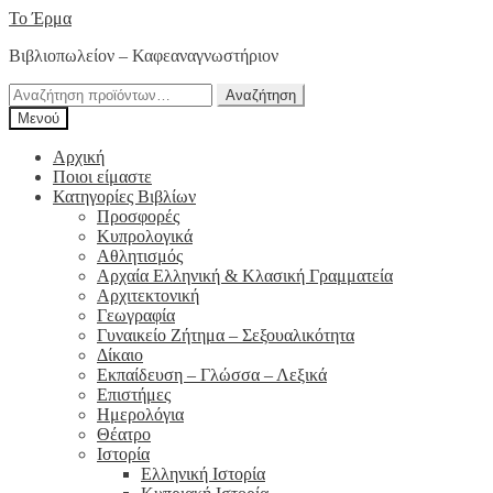
Απευθείας
Μετάβαση
Το Έρμα
μετάβαση
σε
Βιβλιοπωλείον – Καφεαναγνωστήριον
στην
περιεχόμενο
πλοήγηση
Αναζήτηση
Αναζήτηση
για:
Μενού
Αρχική
Ποιοι είμαστε
Κατηγορίες Βιβλίων
Προσφορές
Κυπρολογικά
Αθλητισμός
Αρχαία Ελληνική & Κλασική Γραμματεία
Αρχιτεκτονική
Γεωγραφία
Γυναικείο Ζήτημα – Σεξουαλικότητα
Δίκαιο
Εκπαίδευση – Γλώσσα – Λεξικά
Επιστήμες
Ημερολόγια
Θέατρο
Ιστορία
Ελληνική Ιστορία