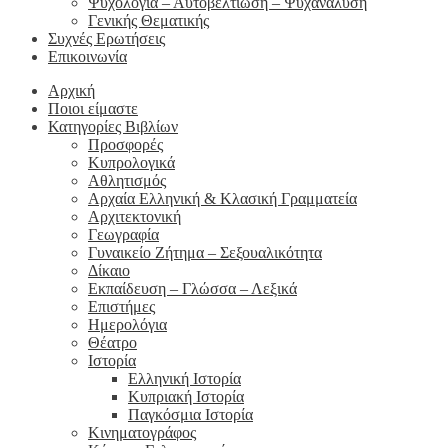
Ψυχολογία – Αυτοβελτίωση – Ψυχανάλυση
Γενικής Θεματικής
Συχνές Ερωτήσεις
Επικοινωνία
Αρχική
Ποιοι είμαστε
Κατηγορίες Βιβλίων
Προσφορές
Κυπρολογικά
Αθλητισμός
Αρχαία Ελληνική & Κλασική Γραμματεία
Αρχιτεκτονική
Γεωγραφία
Γυναικείο Ζήτημα – Σεξουαλικότητα
Δίκαιο
Εκπαίδευση – Γλώσσα – Λεξικά
Επιστήμες
Ημερολόγια
Θέατρο
Ιστορία
Ελληνική Ιστορία
Κυπριακή Ιστορία
Παγκόσμια Ιστορία
Κινηματογράφος