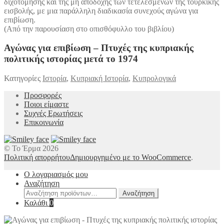
διχοτόμησης και της μη αποδοχής των τετελεσμένων της τουρκικής
εισβολής, με μια παράλληλη διαδικασία συνεχούς αγώνα για
επιβίωση.
(Από την παρουσίαση στο οπισθόφυλλο του βιβλίου)
Αγώνας για επιβίωση – Πτυχές της κυπριακής
πολιτικής ιστορίας μετά το 1974
Κατηγορίες
Ιστορία
,
Κυπριακή Ιστορία
,
Κυπρολογικά
Προσφορές
Ποιοι είμαστε
Συχνές Ερωτήσεις
Επικοινωνία
© Το Έρμα 2026
Πολιτική απορρήτου
Δημιουργημένο με το WooCommerce
.
Ο λογαριασμός μου
Αναζήτηση
Αναζήτηση
Αναζήτηση
για:
Καλάθι
0