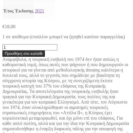
Έτος Έκδοσης
2021
€
18,00
1 σε απόθεμα (επιπλέον μπορεί να ζητηθεί κατόπιν παραγγελίας)
Αγώνας
για
Προσθήκη στο καλάθι
επιβίωση
Αναμφίβολα, η τουρκική εισβολή του 1974 δεν ήταν απλώς η
-
καθοριστική τομή, όπως αυτές που ψάχνουν ή που δημιουργούν οι
Πτυχές
ιστορικοί για να γίνεται από μεθοδολογικής άποψης καλύτερα η
της
δουλειά τους, αλλά το γεγονός που σημάδεψε με βιαιότητα τη
κυπριακής
σύγχρονη ιστορία της Κύπρου, με τη συνεχιζόμενη έκτοτε
πολιτικής
τουρκική κατοχή του 37% του εδάφους της Κυπριακής
ιστορίας
Δημοκρατίας. Τα αποτελέσματα της τουρκικής εισβολής ήταν
μετά
τραγικά για την Κυπριακή Δημοκρατία, τους πολίτες της και
το
γενικότερα για τον κυπριακό Ελληνισμό. Από τότε, τον Αύγουστο
1974
του 1974, όταν ολοκληρώθηκαν οι αιματηρές τουρκικές
ποσότητα
στρατιωτικές επιχειρήσεις του «Αττίλα ΙΙ», η Κύπρος έχει
κυριολεκτικά μεταμορφωθεί, και όχι μόνο επί του εδάφους. Για
κάθε απλό πολίτη, αλλά και για την ίδια την Κυπριακή Δημοκρατία
σηματοδοτήθηκε η έναρξη διαρκούς πάλης για την αποφυγή της