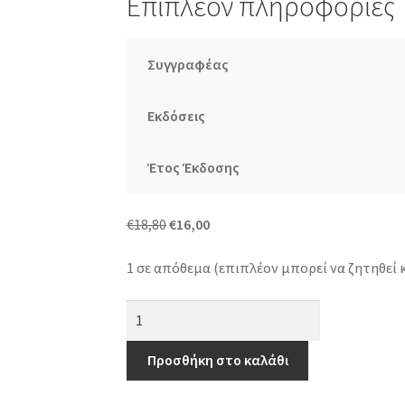
Επιπλέον πληροφορίες
Συγγραφέας
Εκδόσεις
Έτος Έκδοσης
Original
Η
€
18,80
€
16,00
price
τρέχουσα
1 σε απόθεμα (επιπλέον μπορεί να ζητηθεί 
was:
τιμή
€18,80.
είναι:
Αόρατος
€16,00.
άνθρωπος
ποσότητα
Προσθήκη στο καλάθι