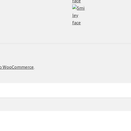
το WooCommerce
.