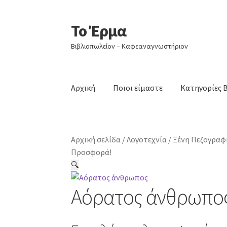
Το Έρμα
Απευθείας
Μετάβαση
μετάβαση
σε
Βιβλιοπωλείον – Καφεαναγνωστήριον
στην
περιεχόμενο
πλοήγηση
Αρχική
Ποιοι είμαστε
Κατηγορίες 
Αρχική σελίδα
/
Λογοτεχνία
/
Ξένη Πεζογραφ
Προσφορά!
🔍
Αόρατος άνθρωπο