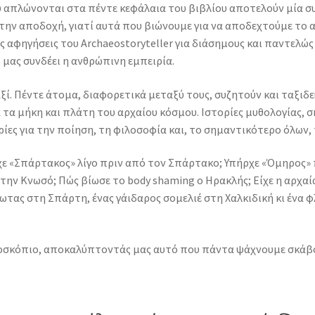
ου απλώνονται στα πέντε κεφάλαια του βιβλίου αποτελούν μία 
 την αποδοχή, γιατί αυτά που βιώνουμε για να αποδεχτούμε το ατ
τις αφηγήσεις του Archaeostoryteller για διάσημους και παντε
, μας συνδέει η ανθρώπινη εμπειρία.
αξί. Πέντε άτομα, διαφορετικά μεταξύ τους, συζητούν και ταξιδ
τα μήκη και πλάτη του αρχαίου κόσμου. Ιστορίες μυθολογίας, σκ
ρίες για την ποίηση, τη φιλοσοφία και, το σημαντικότερο όλων,
χε «Σπάρτακος» λίγο πριν από τον Σπάρτακο; Υπήρχε «Όμηρος» 
την Κνωσό; Πώς βίωσε το body shaming ο Ηρακλής; Είχε η αρχαί
ς έρωτας στη Σπάρτη, ένας γάιδαρος σομελιέ στη Χαλκιδική κι έν
οσκόπιο, αποκαλύπτοντάς μας αυτό που πάντα ψάχνουμε σκάβον