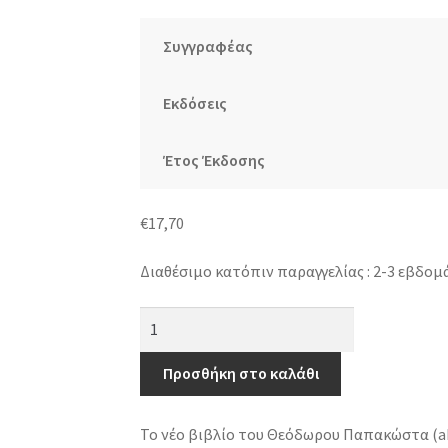
Συγγραφέας
Εκδόσεις
Έτος Έκδοσης
€
17,70
Διαθέσιμο κατόπιν παραγγελίας : 2-3 εβδομ
Αρχαιολογία
αγάπη
μου
Προσθήκη στο καλάθι
...έλα
πάρε
Το νέο βιβλίο του Θεόδωρου Παπακώστα (aka 
με