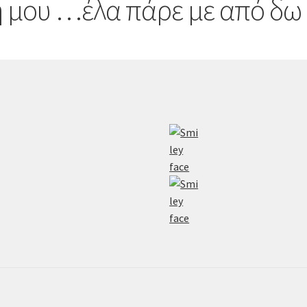
η μου …έλα πάρε με από δω