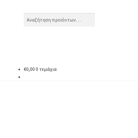
Αναζήτηση
Αναζήτηση
για:
€
0,00
0 τεμάχια