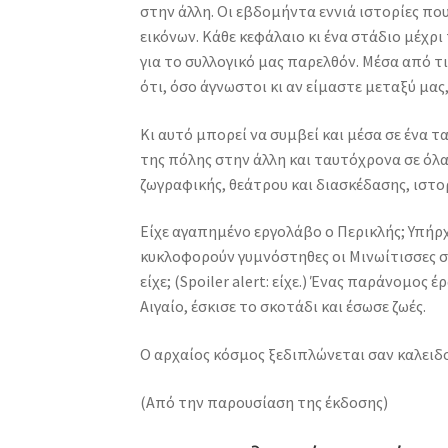
στην άλλη. Οι εβδομήντα εννιά ιστορίες π
από
εικόνων. Κάθε κεφάλαιο κι ένα στάδιο μέχρι
δω
για το συλλογικό μας παρελθόν. Μέσα από 
ποσότητα
ότι, όσο άγνωστοι κι αν είμαστε μεταξύ μας
Κι αυτό μπορεί να συμβεί και μέσα σε ένα τ
της πόλης στην άλλη και ταυτόχρονα σε όλα 
ζωγραφικής, θεάτρου και διασκέδασης, ιστο
Είχε αγαπημένο εργολάβο ο Περικλής; Υπήρ
κυκλοφορούν γυμνόστηθες οι Μινωίτισσες σ
είχε; (Spoiler alert: είχε.) Ένας παράνομο
Αιγαίο, έσκισε το σκοτάδι και έσωσε ζωές.
Ο αρχαίος κόσμος ξεδιπλώνεται σαν καλειδ
(Από την παρουσίαση της έκδοσης)