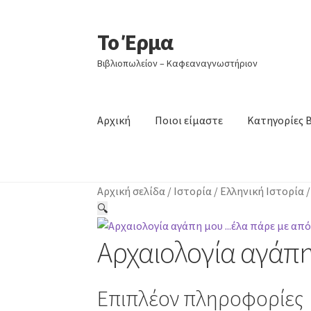
Το Έρμα
Απευθείας
Μετάβαση
μετάβαση
σε
Βιβλιοπωλείον – Καφεαναγνωστήριον
στην
περιεχόμενο
πλοήγηση
Αρχική
Ποιοι είμαστε
Κατηγορίες 
Αρχική σελίδα
/
Ιστορία
/
Ελληνική Ιστορία
🔍
Αρχαιολογία αγάπ
Επιπλέον πληροφορίες