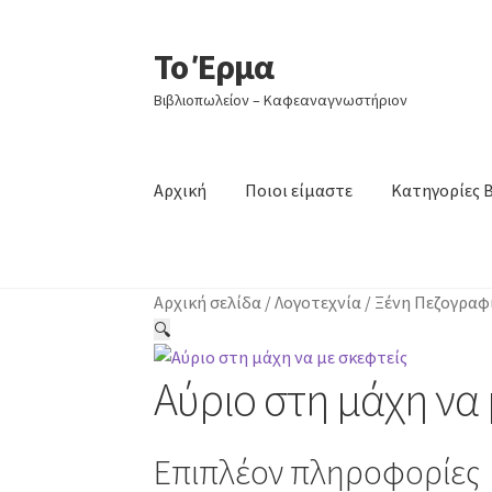
Το Έρμα
Απευθείας
Μετάβαση
μετάβαση
σε
Βιβλιοπωλείον – Καφεαναγνωστήριον
στην
περιεχόμενο
πλοήγηση
Αρχική
Ποιοι είμαστε
Κατηγορίες 
Αρχική σελίδα
/
Λογοτεχνία
/
Ξένη Πεζογραφ
🔍
Αύριο στη μάχη να 
Επιπλέον πληροφορίες