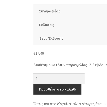
Συγγραφέας
Εκδόσεις
Έτος Έκδοσης
€
17,40
Διαθέσιμο κατόπιν παραγγελίας : 2-3 εβδομ
Αύριο
στη
μάχη
Προσθήκη στο καλάθι
να
με
Όπως και στο
Καρδιά τόσο άσπρη
, έτσι 
σκεφτείς