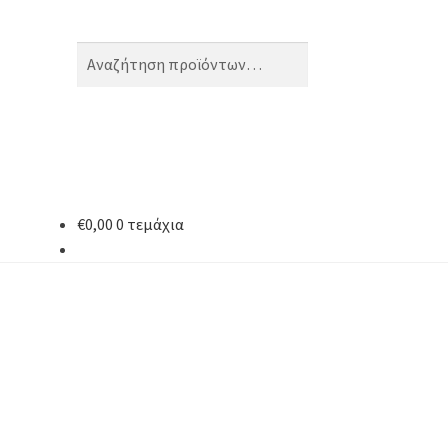
Αναζήτηση
Αναζήτηση
για:
€
0,00
0 τεμάχια