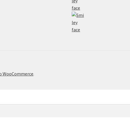
το WooCommerce
.