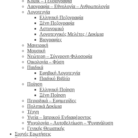
Κόμικ – Γελοιογραφία
Λαογραφία – Εθνολογία – Ανθρωπολογία
Λογοτεχνία
Ελληνική Πεζογραφία
Ξένη Πεζογραφία
Αστυνομικό
Λογοτεχνικές Μελέτες / Δοκίμια
Βιογραφίες
Μαγειρική
Μουσική
Νεώτερη – Σύγχρονη Φιλοσοφία
Οικολογία – Φύση
Παιδικά
Εφηβική Λογοτεχνία
Παιδικό Βιβλίο
Ποίηση
Ελληνική Ποίηση
Ξένη Ποίηση
Περιοδικά – Εφημερίδες
Πολιτικά Δοκίμια
Τέχνη
Υγεία – Ιατρικού Ενδιαφέροντος
Ψυχολογία – Αυτοβελτίωση – Ψυχανάλυση
Γενικής Θεματικής
Συχνές Ερωτήσεις