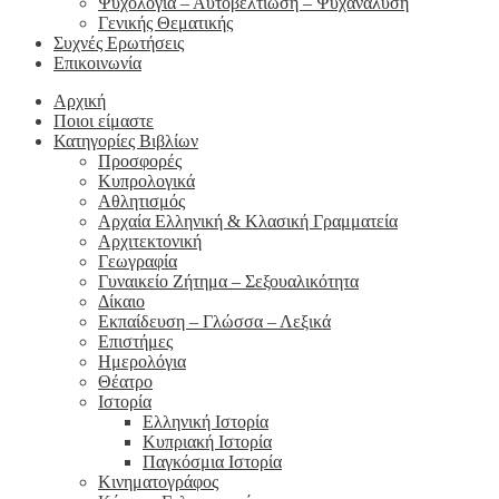
Ψυχολογία – Αυτοβελτίωση – Ψυχανάλυση
Γενικής Θεματικής
Συχνές Ερωτήσεις
Επικοινωνία
Αρχική
Ποιοι είμαστε
Κατηγορίες Βιβλίων
Προσφορές
Κυπρολογικά
Αθλητισμός
Αρχαία Ελληνική & Κλασική Γραμματεία
Αρχιτεκτονική
Γεωγραφία
Γυναικείο Ζήτημα – Σεξουαλικότητα
Δίκαιο
Εκπαίδευση – Γλώσσα – Λεξικά
Επιστήμες
Ημερολόγια
Θέατρο
Ιστορία
Ελληνική Ιστορία
Κυπριακή Ιστορία
Παγκόσμια Ιστορία
Κινηματογράφος