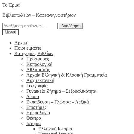
Απευθείας
Μετάβαση
Το Έρμα
μετάβαση
σε
Βιβλιοπωλείον – Καφεαναγνωστήριον
στην
περιεχόμενο
πλοήγηση
Αναζήτηση
Αναζήτηση
για:
Μενού
Αρχική
Ποιοι είμαστε
Κατηγορίες Βιβλίων
Προσφορές
Κυπρολογικά
Αθλητισμός
Αρχαία Ελληνική & Κλασική Γραμματεία
Αρχιτεκτονική
Γεωγραφία
Γυναικείο Ζήτημα – Σεξουαλικότητα
Δίκαιο
Εκπαίδευση – Γλώσσα – Λεξικά
Επιστήμες
Ημερολόγια
Θέατρο
Ιστορία
Ελληνική Ιστορία