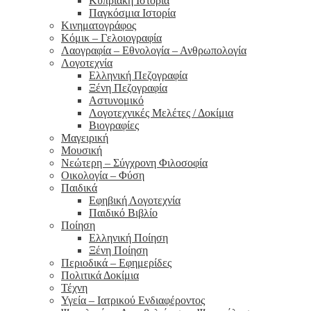
Κυπριακή Ιστορία
Παγκόσμια Ιστορία
Κινηματογράφος
Κόμικ – Γελοιογραφία
Λαογραφία – Εθνολογία – Ανθρωπολογία
Λογοτεχνία
Ελληνική Πεζογραφία
Ξένη Πεζογραφία
Αστυνομικό
Λογοτεχνικές Μελέτες / Δοκίμια
Βιογραφίες
Μαγειρική
Μουσική
Νεώτερη – Σύγχρονη Φιλοσοφία
Οικολογία – Φύση
Παιδικά
Εφηβική Λογοτεχνία
Παιδικό Βιβλίο
Ποίηση
Ελληνική Ποίηση
Ξένη Ποίηση
Περιοδικά – Εφημερίδες
Πολιτικά Δοκίμια
Τέχνη
Υγεία – Ιατρικού Ενδιαφέροντος