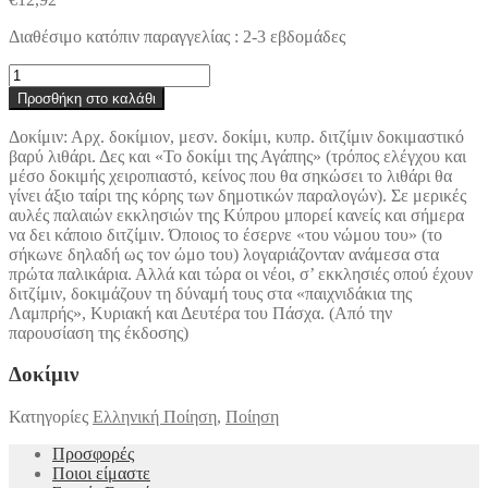
Διαθέσιμο κατόπιν παραγγελίας : 2-3 εβδομάδες
Δοκίμιν
ποσότητα
Προσθήκη στο καλάθι
Δοκίμιν: Αρχ. δοκίμιον, μεσν. δοκίμι, κυπρ. διτζίμιν δοκιμαστικό
βαρύ λιθάρι. Δες και «Το δοκίμι της Αγάπης» (τρόπος ελέγχου και
μέσο δοκιμής χειροπιαστό, κείνος που θα σηκώσει το λιθάρι θα
γίνει άξιο ταίρι της κόρης των δημοτικών παραλογών). Σε μερικές
αυλές παλαιών εκκλησιών της Κύπρου μπορεί κανείς και σήμερα
να δει κάποιο διτζίμιν. Όποιος το έσερνε «του νώμου του» (το
σήκωνε δηλαδή ως τον ώμο του) λογαριάζονταν ανάμεσα στα
πρώτα παλικάρια. Αλλά και τώρα οι νέοι, σ’ εκκλησιές οπού έχουν
διτζίμιν, δοκιμάζουν τη δύναμή τους στα «παιχνιδάκια της
Λαμπρής», Κυριακή και Δευτέρα του Πάσχα. (Από την
παρουσίαση της έκδοσης)
Δοκίμιν
Κατηγορίες
Ελληνική Ποίηση
,
Ποίηση
Προσφορές
Ποιοι είμαστε