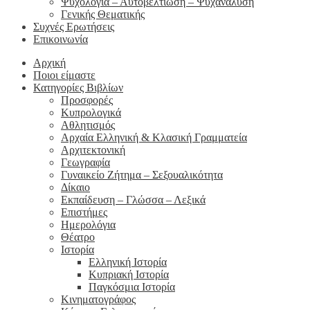
Ψυχολογία – Αυτοβελτίωση – Ψυχανάλυση
Γενικής Θεματικής
Συχνές Ερωτήσεις
Επικοινωνία
Αρχική
Ποιοι είμαστε
Κατηγορίες Βιβλίων
Προσφορές
Κυπρολογικά
Αθλητισμός
Αρχαία Ελληνική & Κλασική Γραμματεία
Αρχιτεκτονική
Γεωγραφία
Γυναικείο Ζήτημα – Σεξουαλικότητα
Δίκαιο
Εκπαίδευση – Γλώσσα – Λεξικά
Επιστήμες
Ημερολόγια
Θέατρο
Ιστορία
Ελληνική Ιστορία
Κυπριακή Ιστορία
Παγκόσμια Ιστορία
Κινηματογράφος