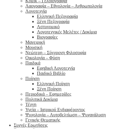
Κόμικ – Γελοιογραφία
Λαογραφία – Εθνολογία – Ανθρωπολογία
Λογοτεχνία
Ελληνική Πεζογραφία
Ξένη Πεζογραφία
Αστυνομικό
Λογοτεχνικές Μελέτες / Δοκίμια
Βιογραφίες
Μαγειρική
Μουσική
Νεώτερη – Σύγχρονη Φιλοσοφία
Οικολογία – Φύση
Παιδικά
Εφηβική Λογοτεχνία
Παιδικό Βιβλίο
Ποίηση
Ελληνική Ποίηση
Ξένη Ποίηση
Περιοδικά – Εφημερίδες
Πολιτικά Δοκίμια
Τέχνη
Υγεία – Ιατρικού Ενδιαφέροντος
Ψυχολογία – Αυτοβελτίωση – Ψυχανάλυση
Γενικής Θεματικής
Συχνές Ερωτήσεις