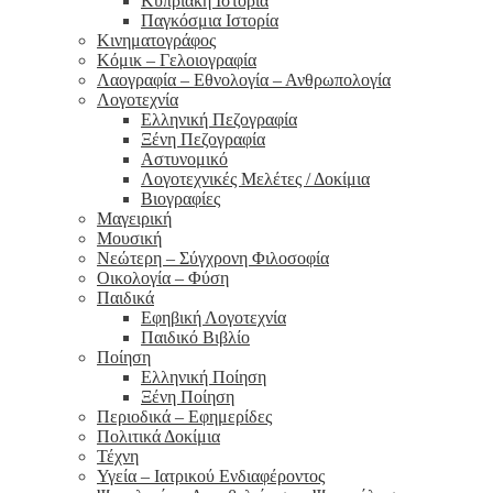
Κυπριακή Ιστορία
Παγκόσμια Ιστορία
Κινηματογράφος
Κόμικ – Γελοιογραφία
Λαογραφία – Εθνολογία – Ανθρωπολογία
Λογοτεχνία
Ελληνική Πεζογραφία
Ξένη Πεζογραφία
Αστυνομικό
Λογοτεχνικές Μελέτες / Δοκίμια
Βιογραφίες
Μαγειρική
Μουσική
Νεώτερη – Σύγχρονη Φιλοσοφία
Οικολογία – Φύση
Παιδικά
Εφηβική Λογοτεχνία
Παιδικό Βιβλίο
Ποίηση
Ελληνική Ποίηση
Ξένη Ποίηση
Περιοδικά – Εφημερίδες
Πολιτικά Δοκίμια
Τέχνη
Υγεία – Ιατρικού Ενδιαφέροντος