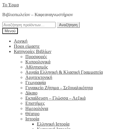
Απευθείας
Μετάβαση
Το Έρμα
μετάβαση
σε
Βιβλιοπωλείον – Καφεαναγνωστήριον
στην
περιεχόμενο
πλοήγηση
Αναζήτηση
Αναζήτηση
για:
Μενού
Αρχική
Ποιοι είμαστε
Κατηγορίες Βιβλίων
Προσφορές
Κυπρολογικά
Αθλητισμός
Αρχαία Ελληνική & Κλασική Γραμματεία
Αρχιτεκτονική
Γεωγραφία
Γυναικείο Ζήτημα – Σεξουαλικότητα
Δίκαιο
Εκπαίδευση – Γλώσσα – Λεξικά
Επιστήμες
Ημερολόγια
Θέατρο
Ιστορία
Ελληνική Ιστορία