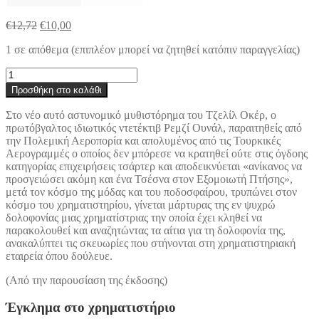
Original
Η
€
12,72
€
10,00
price
τρέχουσα
1 σε απόθεμα (επιπλέον μπορεί να ζητηθεί κατόπιν παραγγελίας)
was:
τιμή
€12,72.
είναι:
Έγκλημα
€10,00.
στο
Προσθήκη στο καλάθι
χρηματιστήριο
ποσότητα
Στο νέο αυτό αστυνομικό μυθιστόρημα του Τζελίλ Οκέρ, ο
πρωτόβγαλτος ιδιωτικός ντετέκτιβ Ρεμζί Ουνάλ, παραιτηθείς από
την Πολεμική Αεροπορία και απολυμένος από τις Τουρκικές
Αερογραμμές ο οποίος δεν μπόρεσε να κρατηθεί ούτε στις όγδοης
κατηγορίας επιχειρήσεις τσάρτερ και αποδεικνύεται «ανίκανος να
προσγειώσει ακόμη και ένα Τσέσνα στον Εξομοιωτή Πτήσης»,
μετά τον κόσμο της μόδας και του ποδοσφαίρου, τρυπώνει στον
κόσμο του χρηματιστηρίου, γίνεται μάρτυρας της εν ψυχρώ
δολοφονίας μιας χρηματίστριας την οποία έχει κληθεί να
παρακολουθεί και αναζητώντας τα αίτια για τη δολοφονία της,
ανακαλύπτει τις σκευωρίες που στήνονται στη χρηματιστηριακή
εταιρεία όπου δούλευε.
(Από την παρουσίαση της έκδοσης)
Έγκλημα στο χρηματιστήριο