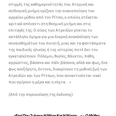
στιγμές της καθημερινότητάς του. Ατομική και
συλλογική μνήμη ορίζουν την οικειοποίηση του
αρχαίου μύθου από τον Ρίτσο, ο οποίος στέκεται
κριτικά απέναντι στη θεσμική μνήμη και στις
επιταγές της. Ο οίκος των Ατρειδών γίνεται το
κατάλληλο όχημα για μια διαρκή ανακύκληση των
συναισθημάτων του ποιητή, μιας και τα φαντάσματα
της παιδικής ηλικίας ή της ιστορίας ποτέ δεν τον
εγκαταλείπουν. Πόλεμοι, θυσίες, θάνατοι, πάθη,
αρρώστιες, βάσανα και πάλι βάσανα, αλλά και φως, ένα
φως ανεξήγητο, έντονο, διακρίνουν τη μυθική ζωή των
Ατρειδών και των Ρίτσων, που συναντιούνται «εκεί
που σμίγουν η μέρα και η νύχτα…»
(Από την παρουσίαση της έκδοσης)
«Εκεί Που Σμίγουν Η Μέρα Και Η Νύχτα…» – Ο Μύθος