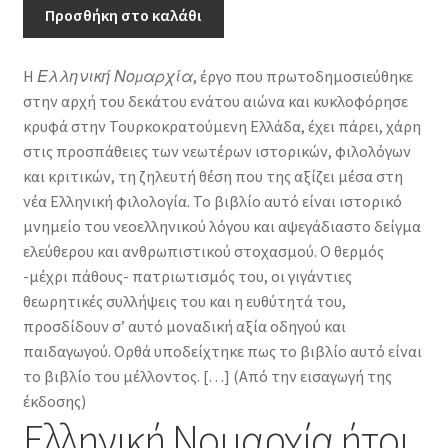
ήτοι
Προσθήκη στο καλάθι
λόγος
περί
Η
Ελληνική Νομαρχία
, έργο που πρωτοδημοσιεύθηκε
ελευθερίας
στην αρχή του δεκάτου ενάτου αιώνα και κυκλοφόρησε
ποσότητα
κρυφά στην Τουρκοκρατούμενη Ελλάδα, έχει πάρει, χάρη
στις προσπάθειες των νεωτέρων ιστορικών, φιλολόγων
και κριτικών, τη ζηλευτή θέση που της αξίζει μέσα στη
νέα Ελληνική φιλολογία. Το βιβλίο αυτό είναι ιστορικό
μνημείο του νεοελληνικού λόγου και αψεγάδιαστο δείγμα
ελεύθερου και ανθρωπιστικού στοχασμού. Ο θερμός
-μέχρι πάθους- πατριωτισμός του, οι γιγάντιες
θεωρητικές συλλήψεις του και η ευθύτητά του,
προσδίδουν σ’ αυτό μοναδική αξία οδηγού και
παιδαγωγού. Ορθά υποδείχτηκε πως το βιβλίο αυτό είναι
το βιβλίο του μέλλοντος. […] (Από την εισαγωγή της
έκδοσης)
Ελληνική Νομαρχία ήτοι