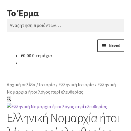
Το Έρμα
Απευθείας
Μετάβαση
Αναζήτηση
μετάβαση
σε
Αναζήτηση
στην
περιεχόμενο
για:
πλοήγηση
Μενού
€
0,00
0 τεμάχια
Αρχική
Ποιοι είμαστε
Αρχική σελίδα
/
Ιστορία
/
Ελληνική Ιστορία
/
Ελληνική
Κατηγορίες Βιβλίων
Νομαρχία ήτοι λόγος περί ελευθερίας
🔍
Συχνές Ερωτήσεις
Ελληνική Νομαρχία ήτοι
Επικοινωνία