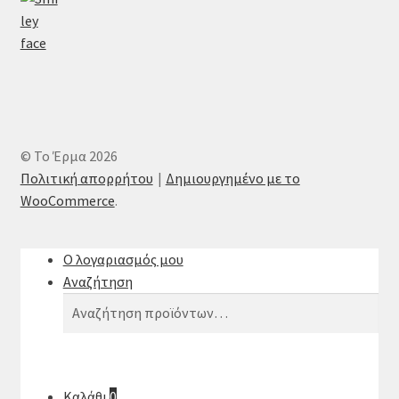
© Το Έρμα 2026
Πολιτική απορρήτου
Δημιουργημένο με το
WooCommerce
.
Ο λογαριασμός μου
Αναζήτηση
Αναζήτηση
Αναζήτηση
για:
Καλάθι
0