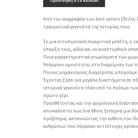
Προσθήκη στο καλάθι
-
Πώς
Από τον συγγραφέα των best sellers
Όπλα, 
αντιμετώπισαν
τραυματικά γεγονότα της Ιστορίας τους.
την
πιο
Σε μια εντυπωσιακή συγκριτική μελέτη, ο 
κρίσιμη
ύπαρξή τους, αλλά και να αναπτυχθούν απ
περίοδο
Ποια χαρακτηριστικά γνωρίσματα των χωρώ
στην
Υπάρχουν ομοιότητες στη διαχείριση των 
Ιστορία
Ποιους μηχανισμούς διαχείρισης μπορούμε 
τους
Έχοντας ζήσει για μεγάλα διαστήματα σε πέ
ποσότητα
ιστορικά γεγονότα τόσο υπό το πρίσμα τω
πρώτο χέρι.
Προσθέτοντας και την ψυχολογική διάσταση
αποκαλύπτει πώς ένα έθνος ξεπερνά μια δύ
πρόβλημα, κατανοώντας την ευθύνη του ίδ
ανθρώπων που πέρασαν αντίστοιχες κρίσεις