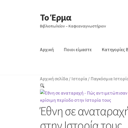
Το Έρμα
Απευθείας
Μετάβαση
μετάβαση
σε
Βιβλιοπωλείον – Καφεαναγνωστήριον
στην
περιεχόμενο
πλοήγηση
Αρχική
Ποιοι είμαστε
Κατηγορίες 
Αρχική σελίδα
/
Ιστορία
/
Παγκόσμια Ιστορί
🔍
Έθνη σε αναταραχή
στην Ιστορία τους