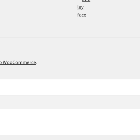
το WooCommerce
.