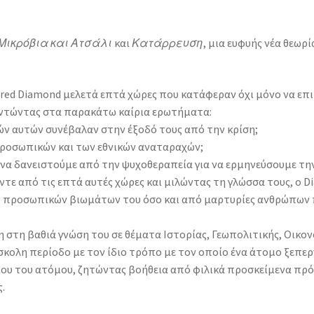
Μικρόβια και Ατσάλι
και
Κατάρρευση
, μια ευφυής νέα θεωρ
Jared Diamond μελετά επτά χώρες που κατάφεραν όχι μόνο να επ
αντώντας στα παρακάτω καίρια ερωτήματα:
ν αυτών συνέβαλαν στην έξοδό τους από την κρίση;
προσωπικών και των εθνικών αναταραχών;
να δανειστούμε από την ψυχοθεραπεία για να ερμηνεύσουμε τη
ντε από τις επτά αυτές χώρες και μιλώντας τη γλώσσα τους, ο D
ν προσωπικών βιωμάτων του όσο και από μαρτυρίες ανθρώπων π
 στη βαθιά γνώση του σε θέματα Ιστορίας, Γεωπολιτικής, Οικον
σκολη περίοδο με τον ίδιο τρόπο με τον οποίο ένα άτομο ξεπε
ιου του ατόμου, ζητώντας βοήθεια από φιλικά προσκείμενα π
.