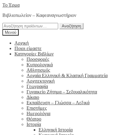
Απευθείας
Μετάβαση
Το Έρμα
μετάβαση
σε
Βιβλιοπωλείον – Καφεαναγνωστήριον
στην
περιεχόμενο
πλοήγηση
Αναζήτηση
Αναζήτηση
για:
Μενού
Αρχική
Ποιοι είμαστε
Κατηγορίες Βιβλίων
Προσφορές
Κυπρολογικά
Αθλητισμός
Αρχαία Ελληνική & Κλασική Γραμματεία
Αρχιτεκτονική
Γεωγραφία
Γυναικείο Ζήτημα – Σεξουαλικότητα
Δίκαιο
Εκπαίδευση – Γλώσσα – Λεξικά
Επιστήμες
Ημερολόγια
Θέατρο
Ιστορία
Ελληνική Ιστορία