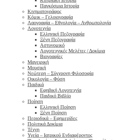
Κυπριακή Ιστορία
Παγκόσμια Ιστορία
Κινηματογράφος
Κόμικ – Γελοιογραφία
Λαογραφία – Εθνολογία – Ανθρωπολογία
Λογοτεχνία
Ελληνική Πεζογραφία
Ξένη Πεζογραφία
Αστυνομικό
Λογοτεχνικές Μελέτες / Δοκίμια
Βιογραφίες
Μαγειρική
Μουσική
Νεώτερη – Σύγχρονη Φιλοσοφία
Οικολογία – Φύση
Παιδικά
Εφηβική Λογοτεχνία
Παιδικό Βιβλίο
Ποίηση
Ελληνική Ποίηση
Ξένη Ποίηση
Περιοδικά – Εφημερίδες
Πολιτικά Δοκίμια
Τέχνη
Υγεία – Ιατρικού Ενδιαφέροντος