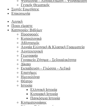
Ψυχολογία – Αυτοβελτίωση – Ψυχανάλυση
Γενικής Θεματικής
Συχνές Ερωτήσεις
Επικοινωνία
Αρχική
Ποιοι είμαστε
Κατηγορίες Βιβλίων
Προσφορές
Κυπρολογικά
Αθλητισμός
Αρχαία Ελληνική & Κλασική Γραμματεία
Αρχιτεκτονική
Γεωγραφία
Γυναικείο Ζήτημα – Σεξουαλικότητα
Δίκαιο
Εκπαίδευση – Γλώσσα – Λεξικά
Επιστήμες
Ημερολόγια
Θέατρο
Ιστορία
Ελληνική Ιστορία
Κυπριακή Ιστορία
Παγκόσμια Ιστορία
Κινηματογράφος