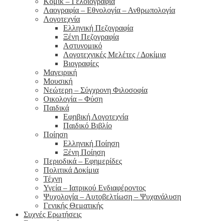
Κόμικ – Γελοιογραφία
Λαογραφία – Εθνολογία – Ανθρωπολογία
Λογοτεχνία
Ελληνική Πεζογραφία
Ξένη Πεζογραφία
Αστυνομικό
Λογοτεχνικές Μελέτες / Δοκίμια
Βιογραφίες
Μαγειρική
Μουσική
Νεώτερη – Σύγχρονη Φιλοσοφία
Οικολογία – Φύση
Παιδικά
Εφηβική Λογοτεχνία
Παιδικό Βιβλίο
Ποίηση
Ελληνική Ποίηση
Ξένη Ποίηση
Περιοδικά – Εφημερίδες
Πολιτικά Δοκίμια
Τέχνη
Υγεία – Ιατρικού Ενδιαφέροντος
Ψυχολογία – Αυτοβελτίωση – Ψυχανάλυση
Γενικής Θεματικής
Συχνές Ερωτήσεις