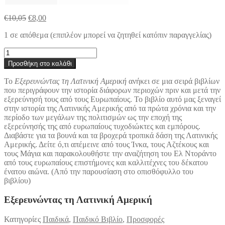
Original
Η
€
10,05
€
8,00
price
τρέχουσα
1 σε απόθεμα (επιπλέον μπορεί να ζητηθεί κατόπιν παραγγελίας)
was:
τιμή
€10,05.
είναι:
Εξερευνώντας
€8,00.
τη
Προσθήκη στο καλάθι
Λατινική
Αμερική
Το
Εξερευνώντας τη Λατινική Αμερική
ανήκει σε μια σειρά βιβλίων
ποσότητα
που περιγράφουν την ιστορία διάφορων περιοχών πριν και μετά την
εξερεύνησή τους από τους Ευρωπαίους. Το βιβλίο αυτό μας ξεναγεί
στην ιστορία της Λατινικής Αμερικής από τα πρώτα χρόνια και την
περίοδο των μεγάλων της πολιτισμών ως την εποχή της
εξερεύνησής της από ευρωπαίους τυχοδιώκτες και εμπόρους.
Διαβάστε για τα βουνά και τα βροχερά τροπικά δάση της Λατινικής
Αμερικής. Δείτε ό,τι απέμεινε από τους Ίνκα, τους Αζτέκους και
τους Μάγια και παρακολουθήστε την αναζήτηση του Ελ Ντοράντο
από τους ευρωπαίους επιστήμονες και καλλιτέχνες του δέκατου
ένατου αιώνα. (Από την παρουσίαση στο οπισθόφυλλο του
βιβλίου)
Εξερευνώντας τη Λατινική Αμερική
Κατηγορίες
Παιδικά
,
Παιδικό Βιβλίο
,
Προσφορές