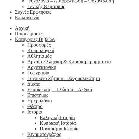
Ψυχολογία – Αυτοβελτίωση – Ψυχανάλυση
Γενικής Θεματικής
Συχνές Ερωτήσεις
Επικοινωνία
Αρχική
Ποιοι είμαστε
Κατηγορίες Βιβλίων
Προσφορές
Κυπρολογικά
Αθλητισμός
Αρχαία Ελληνική & Κλασική Γραμματεία
Αρχιτεκτονική
Γεωγραφία
Γυναικείο Ζήτημα – Σεξουαλικότητα
Δίκαιο
Εκπαίδευση – Γλώσσα – Λεξικά
Επιστήμες
Ημερολόγια
Θέατρο
Ιστορία
Ελληνική Ιστορία
Κυπριακή Ιστορία
Παγκόσμια Ιστορία
Κινηματογράφος