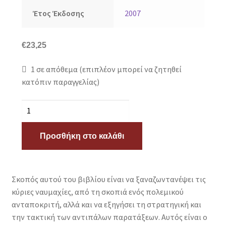
Έτος Έκδοσης
2007
€
23,25
1 σε απόθεμα (επιπλέον μπορεί να ζητηθεί
κατόπιν παραγγελίας)
Οι
μεγάλες
ναυμαχίες
Προσθήκη στο καλάθι
-
Από
τη
Σκοπός αυτού του βιβλίου είναι να ξαναζωντανέψει τις
Σαλαμίνα
κύριες ναυμαχίες, από τη σκοπιά ενός πολεμικού
ως
ανταποκριτή, αλλά και να εξηγήσει τη στρατηγική και
το
την τακτική των αντιπάλων παρατάξεων. Αυτός είναι ο
Μίντγουεϊ