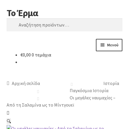
Το Έρμα
Απευθείας
Μετάβαση
Αναζήτηση
μετάβαση
σε
Αναζήτηση
στην
περιεχόμενο
για:
πλοήγηση
Μενού
€
0,00
0 τεμάχια
Αρχική
Ποιοι είμαστε
Αρχική σελίδα
Ιστορία
Κατηγορίες Βιβλίων
Παγκόσμια Ιστορία
Οι μεγάλες ναυμαχίες –
Συχνές Ερωτήσεις
Από τη Σαλαμίνα ως το Μίντγουεϊ
Επικοινωνία
🔍