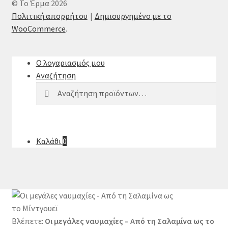
© Το Έρμα 2026
Πολιτική απορρήτου
Δημιουργημένο με το
WooCommerce
.
Ο λογαριασμός μου
Αναζήτηση
Αναζήτηση
Αναζήτηση
για:
Καλάθι
0
Βλέπετε:
Οι μεγάλες ναυμαχίες – Από τη Σαλαμίνα ως το