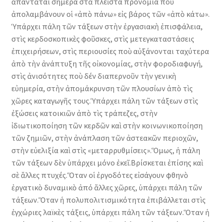
ἀπαντᾶται σήμερα στὰ πλεῖστα προνόμια ποὺ
ἀπολαμβάνουν οἱ «ἀπὸ πάνω» εἰς βάρος τῶν «ἀπὸ κάτω».
Ὑπάρχει πάλη τῶν τάξεων στὴν ἐργασιακὴ ἐπισφάλεια,
στὶς κερδοσκοπικὲς φοῦσκες, στὶς μετεγκαταστάσεις
ἐπιχειρήσεων, στὶς περιουσίες ποὺ αὐξάνονται ταχύτερα
ἀπὸ τὴν ἀνάπτυξη τῆς οἰκονομίας, στὴν φοροδιαφυγή,
στὶς ἀνισότητες ποὺ δέν διαπερνοῦν τὴν γενικὴ
εὐημερία, στὴν ἀπομάκρυνση τῶν πλουσίων ἀπὸ τὶς
χῶρες καταγωγῆς τους.Ὑπάρχει πάλη τῶν τάξεων στὶς
ἐξώσεις κατοικιῶν ἀπὸ τὶς τράπεζες, στὴν
ἰδιωτικοποίηση τῶν κερδῶν καὶ στὴν κοινωνικοποίηση
τῶν ζημιῶν, στὴν ἀνάπλαση τῶν ἀστεακῶν περιοχῶν,
στὴν εὐελιξία καὶ στὶς «μεταρρυθμίσεις».Ὅμως, ἡ πάλη
τῶν τάξεων δὲν ὑπάρχει μόνο ἐκεῖ.Βρίσκεται ἐπίσης καὶ
σὲ ἄλλες πτυχές.Ὅταν οἱ ἐργοδότες εἰσάγουν φθηνὸ
ἐργατικὸ δυναμικὸ ἀπό ἄλλες χῶρες, ὑπάρχει πάλη τῶν
τάξεων.Ὅταν ἡ πολυπολιτισμικότητα ἐπιβάλλεται στὶς
ἐγχώριες λαϊκὲς τάξεις, ὑπάρχει πάλη τῶν τάξεων.Ὅταν ἡ