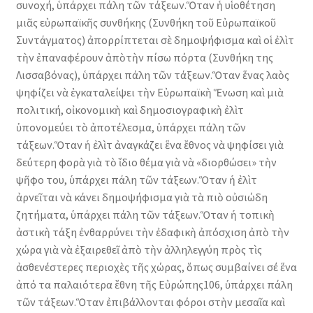
συνοχή, ὑπάρχει πάλη τῶν τάξεων.Ὅταν ἡ υἱοθέτηση
μιᾶς εὐρωπαϊκῆς συνθήκης (Συνθήκη τοῦ Εὐρωπαϊκοῦ
Συντάγματος) ἀπορρίπτεται σὲ δημοψήφισμα καὶ οἱ ἐλὶτ
τὴν ἐπαναφέρουν ἀπὸτὴν πίσω πόρτα (Συνθήκη της
Λισσαβόνας), ὑπάρχει πάλη τῶν τάξεων.Ὅταν ἕνας λαὸς
ψηφίζει νὰ ἐγκαταλείψει τὴν Εὐρωπαϊκὴ Ἕνωση καὶ μιὰ
πολιτική, οἰκονομικὴ καὶ δημοσιογραφικὴ ἐλὶτ
ὑπονομεύει τὸ ἀποτέλεσμα, ὑπάρχει πάλη τῶν
τάξεων.Ὅταν ἡ ἐλὶτ ἀναγκάζει ἕνα ἔθνος νὰ ψηφίσει γιὰ
δεύτερη φορὰ γιὰ τὸ ἴδιο θέμα γιὰ νὰ «διορθώσει» τὴν
ψῆφο του, ὑπάρχει πάλη τῶν τάξεων.Ὅταν ἡ ἐλὶτ
ἀρνεῖται νὰ κάνει δημοψήφισμα γιὰ τὰ πιὸ οὐσιώδη
ζητήματα, ὑπάρχει πάλη τῶν τάξεων.Ὅταν ἡ τοπικὴ
ἀστικὴ τάξη ἐνθαρρύνει τὴν ἐδαφικὴ ἀπόσχιση ἀπὸ τὴν
χώρα γιὰ νὰ ἐξαιρεθεῖ ἀπὸ τὴν ἀλληλεγγύη πρὸς τὶς
ἀσθενέστερες περιοχὲς τῆς χώρας, ὅπως συμβαίνει σέ ἕνα
ἀπό τα παλαιότερα ἔθνη τῆς Εὐρώπης106, ὑπάρχει πάλη
τῶν τάξεων.Ὅταν ἐπιβάλλονται φόροι στὴν μεσαῖα καὶ