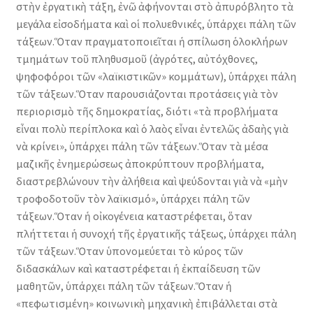
στὴν ἐργατικὴ τάξη, ἐνῶ ἀφήνονται στὸ ἀπυρόβλητο τὰ
μεγάλα εἰσοδήματα καὶ οἱ πολυεθνικές, ὑπάρχει πάλη τῶν
τάξεων.Ὅταν πραγματοποιεῖται ἡ σπίλωση ὁλοκλήρων
τμημάτων τοῦ πληθυσμοῦ (ἀγρότες, αὐτόχθονες,
ψηφοφόροι τῶν «λαϊκιστικῶν» κομμάτων), ὑπάρχει πάλη
τῶν τάξεων.Ὅταν παρουσιάζονται προτάσεις γιὰ τὸν
περιορισμὸ τῆς δημοκρατίας, διότι «τὰ προβλήματα
εἶναι πολὺ περίπλοκα καὶ ὁ λαὸς εἶναι ἐντελῶς ἀδαὴς γιὰ
νὰ κρίνει», ὑπάρχει πάλη τῶν τάξεων.Ὅταν τὰ μέσα
μαζικῆς ἐνημερώσεως ἀποκρύπτουν προβλήματα,
διαστρεβλώνουν τὴν ἀλήθεια καὶ ψεύδονται γιὰ νὰ «μὴν
τροφοδοτοῦν τὸν λαϊκισμό», ὑπάρχει πάλη τῶν
τάξεων.Ὅταν ἡ οἰκογένεια καταστρέφεται, ὅταν
πλήττεται ἡ συνοχή τῆς ἐργατικῆς τάξεως, ὑπάρχει πάλη
τῶν τάξεων.Ὅταν ὑπονομεύεται τὸ κύρος τῶν
διδασκάλων καὶ καταστρέφεται ἡ ἐκπαίδευση τῶν
μαθητῶν, ὑπάρχει πάλη τῶν τάξεων.Ὅταν ἡ
«πεφωτισμένη» κοινωνικὴ μηχανικὴ ἐπιβάλλεται στὰ