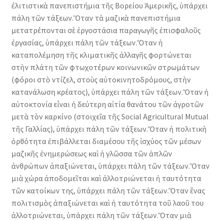
ἐλιτιστικὰ πανεπιστήμια τῆς Βορείου Ἀμερικῆς, ὑπάρχει
πάλη τῶν τάξεων.Ὅταν τὰ μαζικὰ πανεπιστήμια
μετατρέπονται σὲ ἐργοστάσια παραγωγῆς ἐπισφαλοῦς
ἐργασίας, ὑπάρχει πάλη τῶν τάξεων.Ὅταν ἡ
καταπολέμηση τῆς κλιματικῆς ἀλλαγῆς φορτώνεται
στὴν πλάτη τῶν φτωχοτέρων κοινωνικῶν στρωμάτων
(φόροι στὸ ντίζελ, στοὺς αὐτοκινητοδρόμους, στὴν
κατανάλωση κρέατος), ὑπάρχει πάλη τῶν τάξεων.Ὅταν ἡ
αὐτοκτονία εἶναι ἡ δεύτερη αἰτία θανάτου τῶν ἀγροτῶν
μετὰ τὸν καρκίνο (στοιχεῖα τῆς Social Agricultural Mutual
τῆς Γαλλίας), ὑπάρχει πάλη τῶν τάξεων.Ὅταν ἡ πολιτικὴ
ὀρθότητα ἐπιβάλλεται διαμέσου τῆς ἰσχύος τῶν μέσων
μαζικῆς ἐνημερώσεως καὶ ἡ γλῶσσα τῶν ἁπλῶν
ἀνθρώπων ἀπαξιώνεται, ὑπάρχει πάλη τῶν τάξεων.Ὅταν
μιὰ χώρα ἀποδομεῖται καὶ ἀλλοτριώνεται ἡ ταυτότητα
τῶν κατοίκων της, ὑπάρχει πάλη τῶν τάξεων.Ὅταν ἕνας
πολιτισμὸς ἀπαξιώνεται καὶ ἡ ταυτότητα τοῦ λαοῦ του
ἀλλοτριώνεται, ὑπάρχει πάλη τῶν τάξεων.Ὅταν μιὰ