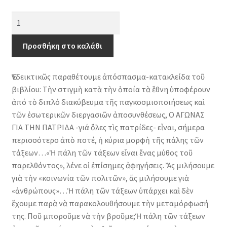
Η
πάλη
των
Προσθήκη στο καλάθι
τάξεων
στην
Ἐνδεικτικῶς παραθέτουμε ἀπόσπασμα-κατακλείδα τοῦ
εποχή
βιβλίου: Τὴν στιγμὴ κατὰ τὴν ὁποία τὰ ἔθνη ὑποφέρουν
του
ἀπό τὸ διπλό διακύβευμα τῆς παγκοσμιοποιήσεως καὶ
απόλυτου
τῶν ἐσωτερικῶν διεργασιῶν ἀποσυνθέσεως, Ο ΑΓΩΝΑΣ
καπιταλισμού
ΓΙΑ ΤΗΝ ΠΑΤΡΙΔΑ -γιά ὅλες τὶς πατρίδες- εἶναι, σήμερα
ποσότητα
περισσότερο ἀπὸ ποτέ, ἡ κύρια μορφὴ τῆς πάλης τῶν
τάξεων…«Ἡ πάλη τῶν τάξεων εἶναι ἕνας μύθος τοῦ
παρελθόντος», λένε οἱ ἐπίσημες ἀφηγήσεις. Ἄς μιλήσουμε
γιὰ τὴν «κοινωνία τῶν πολιτῶν», ἄς μιλήσουμε γιὰ
«ἀνθρώπους»…Ἡ πάλη τῶν τάξεων ὑπάρχει καὶ δὲν
ἔχουμε παρὰ νὰ παρακολουθήσουμε τὴν μεταμόρφωσή
της. Ποῦ μποροῦμε νὰ τὴν βροῦμε;Ἡ πάλη τῶν τάξεων