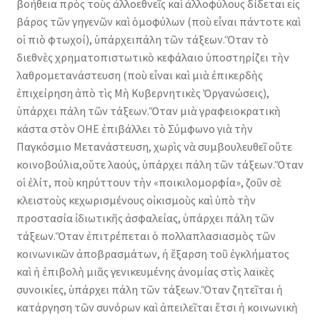
βοήθεια πρὸς τοὺς ἀλλοεθνεῖς καὶ ἀλλοφύλους δίδεται εἰς
βάρος τῶν γηγενῶν καὶ ὁμοφύλων (ποὺ εἶναι πάντοτε καὶ
οἱ πιὸ φτωχοί), ὑπάρχειπάλη τῶν τάξεων.Ὅταν τὸ
διεθνὲς χρηματοπιστωτικὸ κεφάλαιο ὑποστηρίζει τὴν
λαθρομετανάστευση (ποὺ εἶναι καὶ μιὰ ἐπικερδὴς
ἐπιχείρηση ἀπὸ τὶς Μὴ Κυβερνητικὲς Ὀργανώσεις),
ὑπάρχει πάλη τῶν τάξεων.Ὅταν μιὰ γραφειοκρατικὴ
κάστα στὸν ΟΗΕ ἐπιβάλλει τὸ Σύμφωνο γιὰ τὴν
Παγκόσμιο Μετανάστευση, χωρὶς νὰ συμβουλευθεῖ οὔτε
κοινοβούλια,οὔτε λαούς, ὑπάρχει πάλη τῶν τάξεων.Ὅταν
οἱ ἐλίτ, ποὺ κηρύττουν τὴν «ποικιλομορφία», ζοῦν σὲ
κλειστοὺς κεχωρισμένους οἰκισμοὺς καὶ ὑπὸ τὴν
προστασία ἰδιωτικῆς ἀσφαλείας, ὑπάρχει πάλη τῶν
τάξεων.Ὅταν ἐπιτρέπεται ὁ πολλαπλασιασμὸς τῶν
κοινωνικῶν ἀποβρασμάτων, ἡ ἔξαρση τοῦ ἐγκλήματος
καὶ ἡ ἐπιβολὴ μιᾶς γενικευμένης ἀνομίας στὶς λαϊκὲς
συνοικίες, ὑπάρχει πάλη τῶν τάξεων.Ὅταν ζητεῖται ἡ
κατάργηση τῶν συνόρων καὶ ἀπειλεῖται ἔτσι ἡ κοινωνικὴ