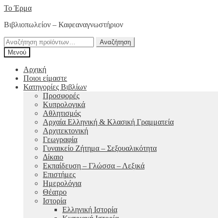
Απευθείας
Μετάβαση
Το Έρμα
μετάβαση
σε
Βιβλιοπωλείον – Καφεαναγνωστήριον
στην
περιεχόμενο
πλοήγηση
Αναζήτηση
Αναζήτηση
για:
Μενού
Αρχική
Ποιοι είμαστε
Κατηγορίες Βιβλίων
Προσφορές
Κυπρολογικά
Αθλητισμός
Αρχαία Ελληνική & Κλασική Γραμματεία
Αρχιτεκτονική
Γεωγραφία
Γυναικείο Ζήτημα – Σεξουαλικότητα
Δίκαιο
Εκπαίδευση – Γλώσσα – Λεξικά
Επιστήμες
Ημερολόγια
Θέατρο
Ιστορία
Ελληνική Ιστορία