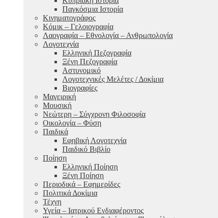
Κυπριακή Ιστορία
Παγκόσμια Ιστορία
Κινηματογράφος
Κόμικ – Γελοιογραφία
Λαογραφία – Εθνολογία – Ανθρωπολογία
Λογοτεχνία
Ελληνική Πεζογραφία
Ξένη Πεζογραφία
Αστυνομικό
Λογοτεχνικές Μελέτες / Δοκίμια
Βιογραφίες
Μαγειρική
Μουσική
Νεώτερη – Σύγχρονη Φιλοσοφία
Οικολογία – Φύση
Παιδικά
Εφηβική Λογοτεχνία
Παιδικό Βιβλίο
Ποίηση
Ελληνική Ποίηση
Ξένη Ποίηση
Περιοδικά – Εφημερίδες
Πολιτικά Δοκίμια
Τέχνη
Υγεία – Ιατρικού Ενδιαφέροντος