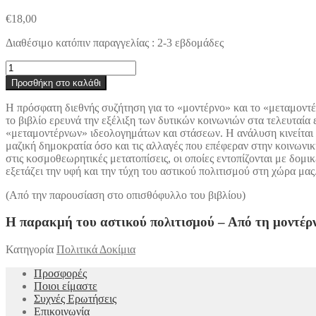
€
18,00
Διαθέσιμο κατόπιν παραγγελίας : 2-3 εβδομάδες
Η
παρακμή
Προσθήκη στο καλάθι
του
αστικού
Η πρόσφατη διεθνής συζήτηση για το «μοντέρνο» και το «μεταμοντέρ
πολιτισμού
το βιβλίο ερευνά την εξέλιξη των δυτικών κοινωνιών στα τελευταί
-
«μεταμοντέρνων» ιδεολογημάτων και στάσεων. Η ανάλυση κινείται σ
Από
μαζική δημοκρατία όσο και τις αλλαγές που επέφεραν στην κοινωνική
τη
στις κοσμοθεωρητικές μετατοπίσεις, οι οποίες εντοπίζονται με δομι
μοντέρνα
εξετάζει την υφή και την τύχη του αστικού πολιτισμού στη χώρα μας
στη
μεταμοντέρνα
(Από την παρουσίαση στο οπισθόφυλλο του βιβλίου)
εποχή
και
Η παρακμή του αστικού πολιτισμού – Από τη μοντέρ
από
τον
Κατηγορία
Πολιτικά Δοκίμια
φιλελευθερισμό
στη
Προσφορές
μαζική
Ποιοι είμαστε
δημοκρατία
Συχνές Ερωτήσεις
ποσότητα
Επικοινωνία