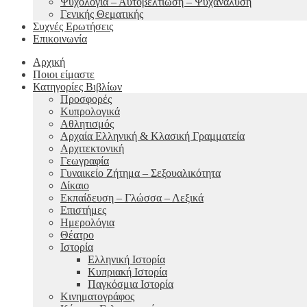
Ψυχολογία – Αυτοβελτίωση – Ψυχανάλυση
Γενικής Θεματικής
Συχνές Ερωτήσεις
Επικοινωνία
Αρχική
Ποιοι είμαστε
Κατηγορίες Βιβλίων
Προσφορές
Κυπρολογικά
Αθλητισμός
Αρχαία Ελληνική & Κλασική Γραμματεία
Αρχιτεκτονική
Γεωγραφία
Γυναικείο Ζήτημα – Σεξουαλικότητα
Δίκαιο
Εκπαίδευση – Γλώσσα – Λεξικά
Επιστήμες
Ημερολόγια
Θέατρο
Ιστορία
Ελληνική Ιστορία
Κυπριακή Ιστορία
Παγκόσμια Ιστορία
Κινηματογράφος