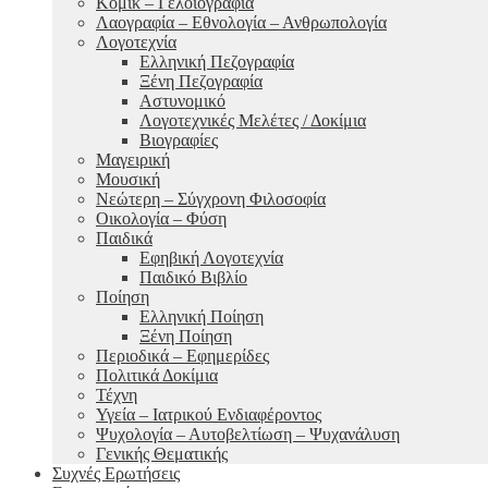
Κόμικ – Γελοιογραφία
Λαογραφία – Εθνολογία – Ανθρωπολογία
Λογοτεχνία
Ελληνική Πεζογραφία
Ξένη Πεζογραφία
Αστυνομικό
Λογοτεχνικές Μελέτες / Δοκίμια
Βιογραφίες
Μαγειρική
Μουσική
Νεώτερη – Σύγχρονη Φιλοσοφία
Οικολογία – Φύση
Παιδικά
Εφηβική Λογοτεχνία
Παιδικό Βιβλίο
Ποίηση
Ελληνική Ποίηση
Ξένη Ποίηση
Περιοδικά – Εφημερίδες
Πολιτικά Δοκίμια
Τέχνη
Υγεία – Ιατρικού Ενδιαφέροντος
Ψυχολογία – Αυτοβελτίωση – Ψυχανάλυση
Γενικής Θεματικής
Συχνές Ερωτήσεις