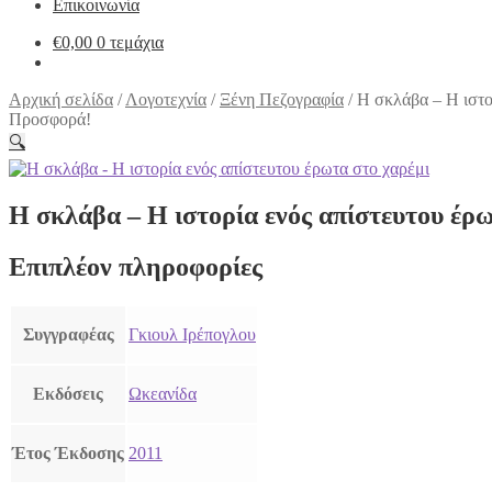
Επικοινωνία
€
0,00
0 τεμάχια
Αρχική σελίδα
/
Λογοτεχνία
/
Ξένη Πεζογραφία
/
Η σκλάβα – Η ιστο
Προσφορά!
🔍
Η σκλάβα – Η ιστορία ενός απίστευτου έρω
Επιπλέον πληροφορίες
Συγγραφέας
Γκιουλ Ιρέπογλου
Εκδόσεις
Ωκεανίδα
Έτος Έκδοσης
2011