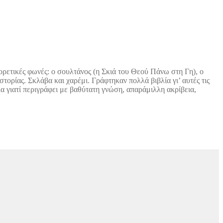
ορετικές φωνές: ο σουλτάνος (η Σκιά του Θεού Πάνω στη Γη), ο
τορίας. Σκλάβα και χαρέμι. Γράφτηκαν πολλά βιβλία γι’ αυτές τις
λα γιατί περιγράφει με βαθύτατη γνώση, απαράμιλλη ακρίβεια,