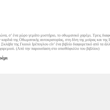
ώνα, σ’ ένα χώρο γεμάτο μυστήριο, το οθωμανικό χαρέμι. Τρεις διαφ
αρδιά της Οθωμανικής αυτοκρατορίας, στη δίνη της μοίρας και της Ισ
Η
Σκλάβα
της Γκιουλ Ιρέπογλου είν’ ένα βιβλίο διαφορετικό από τα άλ
χαρεμιού. (Από την παρουσίαση στο οπισθόφυλλο του βιβλίου)
ρέμι