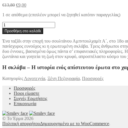
Original
Η
€
13,80
€
9,00
price
τρέχουσα
1 σε απόθεμα (επιπλέον μπορεί να ζητηθεί κατόπιν παραγγελίας)
was:
τιμή
€13,80.
είναι:
Η
€9,00.
σκλάβα
Προσθήκη στο καλάθι
-
Η
Ένα ταξίδι στην εποχή του σουλτάνου Αμπντουλχαμίτ Α΄, στο 18ο αι
ιστορία
πανίσχυρος ευνούχος κι η ερωτευμένη σκλάβα. Τρεις άνθρωποι στην κ
ενός
δυο έννοιες, βασισμένα όμως πάντα σ’ επιφανειακές πληροφορίες. 
απίστευτου
ζωντάνια και γοητεία τη ζωή στον κρυφό, απροσπέλαστο κόσμο του 
έρωτα
στο
Η σκλάβα – Η ιστορία ενός απίστευτου έρωτα στο χα
χαρέμι
ποσότητα
Κατηγορίες
Λογοτεχνία
,
Ξένη Πεζογραφία
,
Προσφορές
Προσφορές
Ποιοι είμαστε
Συχνές Ερωτήσεις
Επικοινωνία
© Το Έρμα 2026
Πολιτική απορρήτου
Δημιουργημένο με το WooCommerce
.