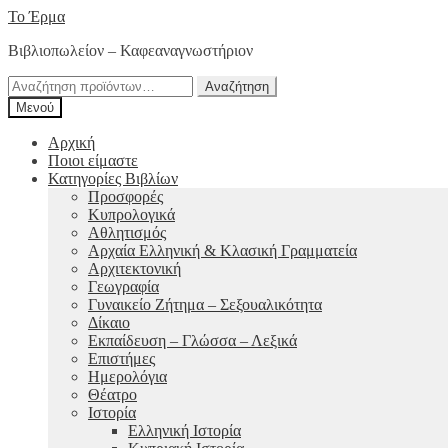
Απευθείας
Μετάβαση
Το Έρμα
μετάβαση
σε
Βιβλιοπωλείον – Καφεαναγνωστήριον
στην
περιεχόμενο
πλοήγηση
Αναζήτηση
Αναζήτηση
για:
Μενού
Αρχική
Ποιοι είμαστε
Κατηγορίες Βιβλίων
Προσφορές
Κυπρολογικά
Αθλητισμός
Αρχαία Ελληνική & Κλασική Γραμματεία
Αρχιτεκτονική
Γεωγραφία
Γυναικείο Ζήτημα – Σεξουαλικότητα
Δίκαιο
Εκπαίδευση – Γλώσσα – Λεξικά
Επιστήμες
Ημερολόγια
Θέατρο
Ιστορία
Ελληνική Ιστορία