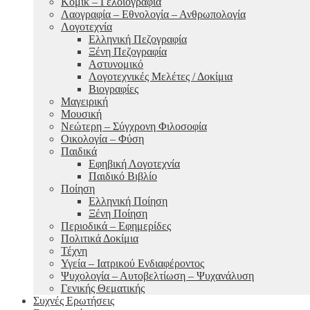
Κόμικ – Γελοιογραφία
Λαογραφία – Εθνολογία – Ανθρωπολογία
Λογοτεχνία
Ελληνική Πεζογραφία
Ξένη Πεζογραφία
Αστυνομικό
Λογοτεχνικές Μελέτες / Δοκίμια
Βιογραφίες
Μαγειρική
Μουσική
Νεώτερη – Σύγχρονη Φιλοσοφία
Οικολογία – Φύση
Παιδικά
Εφηβική Λογοτεχνία
Παιδικό Βιβλίο
Ποίηση
Ελληνική Ποίηση
Ξένη Ποίηση
Περιοδικά – Εφημερίδες
Πολιτικά Δοκίμια
Τέχνη
Υγεία – Ιατρικού Ενδιαφέροντος
Ψυχολογία – Αυτοβελτίωση – Ψυχανάλυση
Γενικής Θεματικής
Συχνές Ερωτήσεις