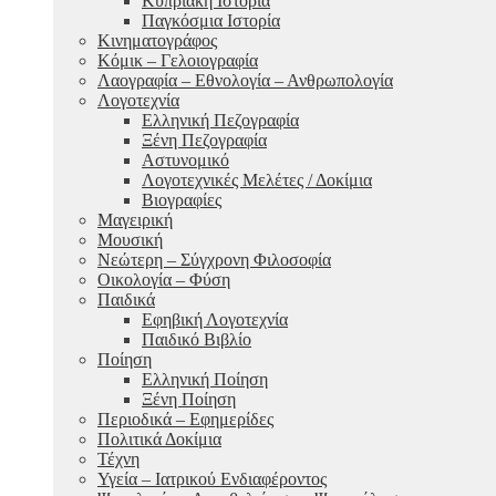
Κυπριακή Ιστορία
Παγκόσμια Ιστορία
Κινηματογράφος
Κόμικ – Γελοιογραφία
Λαογραφία – Εθνολογία – Ανθρωπολογία
Λογοτεχνία
Ελληνική Πεζογραφία
Ξένη Πεζογραφία
Αστυνομικό
Λογοτεχνικές Μελέτες / Δοκίμια
Βιογραφίες
Μαγειρική
Μουσική
Νεώτερη – Σύγχρονη Φιλοσοφία
Οικολογία – Φύση
Παιδικά
Εφηβική Λογοτεχνία
Παιδικό Βιβλίο
Ποίηση
Ελληνική Ποίηση
Ξένη Ποίηση
Περιοδικά – Εφημερίδες
Πολιτικά Δοκίμια
Τέχνη
Υγεία – Ιατρικού Ενδιαφέροντος