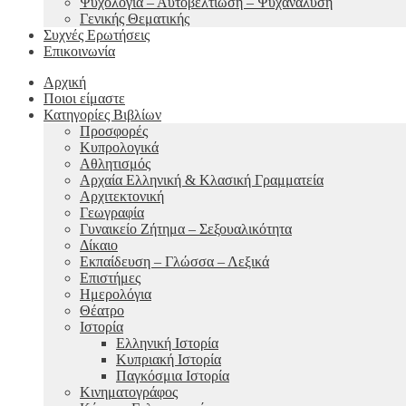
Ψυχολογία – Αυτοβελτίωση – Ψυχανάλυση
Γενικής Θεματικής
Συχνές Ερωτήσεις
Επικοινωνία
Αρχική
Ποιοι είμαστε
Κατηγορίες Βιβλίων
Προσφορές
Κυπρολογικά
Αθλητισμός
Αρχαία Ελληνική & Κλασική Γραμματεία
Αρχιτεκτονική
Γεωγραφία
Γυναικείο Ζήτημα – Σεξουαλικότητα
Δίκαιο
Εκπαίδευση – Γλώσσα – Λεξικά
Επιστήμες
Ημερολόγια
Θέατρο
Ιστορία
Ελληνική Ιστορία
Κυπριακή Ιστορία
Παγκόσμια Ιστορία
Κινηματογράφος