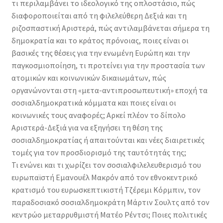
τι περιλαμβάνει το ιδεολογικό της οπλοστάσιο, πώς
διαφοροποιείται από τη φιλελεύθερη Δεξιά και τη
ριζοσπαστική Αριστερά, πώς αντιλαμβάνεται σήμερα τη
δημοκρατία και το κράτος πρόνοιας, ποιες είναι οι
βασικές της θέσεις για την ενωμένη Ευρώπη και την
παγκοσμιοποίηση, τι προτείνει για την προστασία των
ατομικών και κοινωνικών δικαιωμάτων, πώς
οργανώνονται στη «μετα-αντιπροσωπευτική» εποχή τα
σοσιαλδημοκρατικά κόμματα και ποιες είναι οι
κοινωνικές τους αναφορές; Αρκεί πλέον το δίπολο
Αριστερά-Δεξιά για να εξηγήσει τη θέση της
σοσιαλδημοκρατίας ή απαιτούνται και νέες διαιρετικές
τομές για τον προσδιορισμό της ταυτότητάς της;
Τι ενώνει και τι χωρίζει τον σοσιαλφιλελευθερισμό του
ευρωπαϊστή Εμανουέλ Μακρόν από τον εθνοκεντρικό
κρατισμό του ευρωσκεπτικιστή Τζέρεμι Κόρμπιν, τον
παραδοσιακό σοσιαλδημοκράτη Μάρτιν Σουλτς από τον
κεντρώο μεταρρυθμιστή Ματέο Ρέντσι; Ποιες πολιτικές