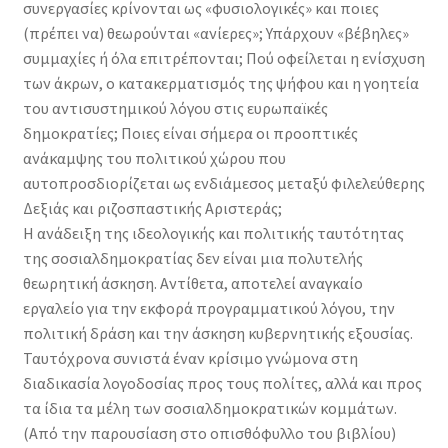
συνεργασίες κρίνονται ως «φυσιολογικές» και ποιες
(πρέπει να) θεωρούνται «ανίερες»; Υπάρχουν «βέβηλες»
συμμαχίες ή όλα επιτρέπονται; Πού οφείλεται η ενίσχυση
των άκρων, ο κατακερματισμός της ψήφου και η γοητεία
του αντισυστημικού λόγου στις ευρωπαϊκές
δημοκρατίες; Ποιες είναι σήμερα οι προοπτικές
ανάκαμψης του πολιτικού χώρου που
αυτοπροσδιορίζεται ως ενδιάμεσος μεταξύ φιλελεύθερης
Δεξιάς και ριζοσπαστικής Αριστεράς;
Η ανάδειξη της ιδεολογικής και πολιτικής ταυτότητας
της σοσιαλδημοκρατίας δεν είναι μια πολυτελής
θεωρητική άσκηση. Αντίθετα, αποτελεί αναγκαίο
εργαλείο για την εκφορά προγραμματικού λόγου, την
πολιτική δράση και την άσκηση κυβερνητικής εξουσίας.
Ταυτόχρονα συνιστά έναν κρίσιμο γνώμονα στη
διαδικασία λογοδοσίας προς τους πολίτες, αλλά και προς
τα ίδια τα μέλη των σοσιαλδημοκρατικών κομμάτων.
(Από την παρουσίαση στο οπισθόφυλλο του βιβλίου)