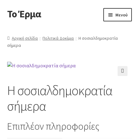
Το Έρμα
Απευθείας
Μετάβαση
Μενού
μετάβαση
σε
στην
περιεχόμενο
Αρχική
πλοήγηση
Αρχική σελίδα
Πολιτικά Δοκίμια
Η σοσιαλδημοκρατία
σήμερα
Ποιοι είμαστε
Επέκτα
Κατηγορίες Βιβλίων
υπό-
μενού
Συχνές Ερωτήσεις
🔍
Η σοσιαλδημοκρατία
Επικοινωνία
σήμερα
Επιπλέον πληροφορίες