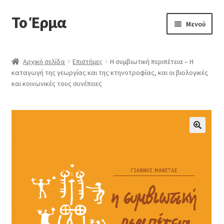
Το Έρμα
Μενού
Αρχική
Αρχική σελίδα
Επιστήμες
Η συμβιωτική περιπέτεια – Η
καταγωγή της γεωργίας και της κτηνοτροφίας, και οι βιολογικές
Ποιοι είμαστε
και κοινωνικές τους συνέπειες
Κατηγορίες Βιβλίων
Συχνές Ερωτήσεις
🔍
Επικοινωνία