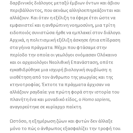
δαρβινικός διάλογος μεταξύ έμβιων όντων και άβιου
περιβάλλοντος, που αενάως αλληλοεπηρεάζονται και
αλλάζουν. Και όταν η εξέλιξη τα έφερε έτσι ώστε να
εμφανιστεί και η ανθρώπινη νοημοσύνη, μια τρίτη
ειδοποιός συνιστώσα ήρθε να εμπλακεί στον διάλογο.
Αρχικά, η πολιτισμική εξέλιξη άσκησε ήπια επίδραση
στα γήινα πράγματα. Μέχρι που φτάσαμε στην
περίοδο την οποία οι γεωλόγοι ονόμασαν Ολόκαινο
και οι αρχαιολόγοι Νεολιθική Επανάσταση, οπότε
εγκαθιδρύθηκε μια ισχυρή βιολογική συμβίωση: η
υιοθέτηση από τον άνθρωπο της γεωργίας και της
κτηνοτροφίας. Έκτοτε τα πράγματα άρχισαν να
αλλάζουν ραγδαία: για πρώτη φορά στην ιστορία του
πλανήτη ένα και μοναδικό είδος, ο
Homo sapiens
,
αναγορεύτηκε σε κυρίαρχο παίκτη.
Ωστόσο, η εξημέρωση ζώων και φυτών δεν άλλαξε
μόνο το πώς ο άνθρωπος εξασφαλίζει την τροφή του.