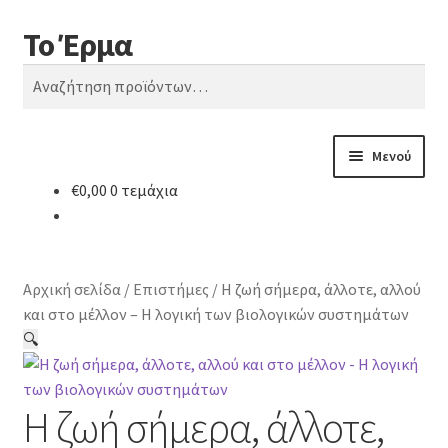
Το Έρμα
Απευθείας
Μετάβαση
Αναζήτηση
μετάβαση
σε
Αναζήτηση
στην
περιεχόμενο
για:
πλοήγηση
Μενού
€
0,00
0 τεμάχια
Αρχική
Ποιοι είμαστε
Αρχική σελίδα
/
Επιστήμες
/
Η ζωή σήμερα, άλλοτε, αλλού
Κατηγορίες Βιβλίων
και στο μέλλον – Η λογική των βιολογικών συστημάτων
🔍
Συχνές Ερωτήσεις
Η ζωή σήμερα, άλλοτε,
Επικοινωνία