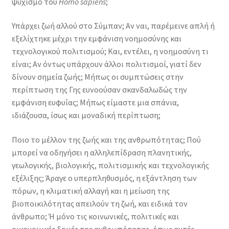
ψυχισμό του
Homo sapiens
;
συστημάτων
ποσότητα
Υπάρχει ζωή αλλού στο Σύμπαν; Αν ναι, παρέμεινε απλή ή
εξελίχτηκε μέχρι την εμφάνιση νοημοσύνης και
τεχνολογικού πολιτισμού; Και, εντέλει, η νοημοσύνη τι
είναι; Αν όντως υπάρχουν άλλοι πολιτισμοί, γιατί δεν
δίνουν σημεία ζωής; Μήπως οι συμπτώσεις στην
περίπτωση της Γης ευνοούσαν σκανδαλωδώς την
εμφάνιση ευφυΐας; Μήπως είμαστε μια σπάνια,
ιδιάζουσα, ίσως και μοναδική περίπτωση;
Ποιο το μέλλον της ζωής και της ανθρωπότητας; Πού
μπορεί να οδηγήσει η αλληλεπίδραση πλανητικής,
γεωλογικής, βιολογικής, πολιτισμικής και τεχνολογικής
εξέλιξης; Άραγε ο υπερπληθυσμός, η εξάντληση των
πόρων, η κλιματική αλλαγή και η μείωση της
βιοποικιλότητας απειλούν τη ζωή, και ειδικά τον
άνθρωπο; Ή μόνο τις κοινωνικές, πολιτικές και
οικονομικές δομές της ανθρωπότητας, όπως αυτές