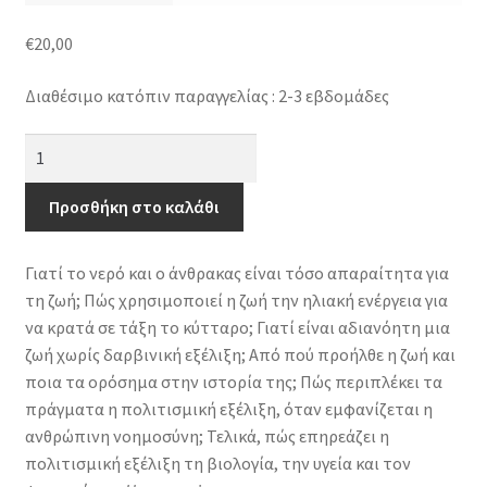
€
20,00
Διαθέσιμο κατόπιν παραγγελίας : 2-3 εβδομάδες
Η
ζωή
σήμερα,
Προσθήκη στο καλάθι
άλλοτε,
αλλού
Γιατί το νερό και ο άνθρακας είναι τόσο απαραίτητα για
και
τη ζωή; Πώς χρησιμοποιεί η ζωή την ηλιακή ενέργεια για
στο
να κρατά σε τάξη το κύτταρο; Γιατί είναι αδιανόητη μια
μέλλον
ζωή χωρίς δαρβινική εξέλιξη; Από πού προήλθε η ζωή και
-
ποια τα ορόσημα στην ιστορία της; Πώς περιπλέκει τα
Η
πράγματα η πολιτισμική εξέλιξη, όταν εμφανίζεται η
λογική
ανθρώπινη νοημοσύνη; Τελικά, πώς επηρεάζει η
των
πολιτισμική εξέλιξη τη βιολογία, την υγεία και τον
βιολογικών