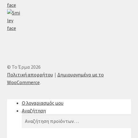
© Το Έρμα 2026
Πολιτική απορρήτου
Δημιουργημένο με το
WooCommerce
.
Ο λογαριασμός μου
Αναζήτηση
Αναζήτηση
Αναζήτηση
για: