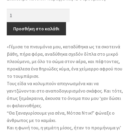
Ιστορία
μιας
λευκής
Προσθήκη στο καλάθι
φάλαινας
ποσότητα
«Γέμισα τα πνευμόνια μου, καταδύθηκα ως τα σκοτεινά
βάθη, πήρα φόρα, αναδύθηκα σχεδόν δίπλα στο μικρό
πλεούμενο, με όλο το σώμα στον αέρα, και πέφτοντας,
προκάλεσα ένα θηριώδες κύμα, ένα χείμαρρο αφρού που
το τουμπάρισε.
Τους είδα να κολυμπούν απεγνωσμένα και να
γαντζώνονται στο αναποδογυρισμένο σκάφος. Και τότε,
όπως ξεμάκραινα, άκουσα το όνομα που μου ‘χαν δώσει
οι φαλαινοθήρες.
“Θα ξαναγυρίσουμε για σένα, Μότσα Ντικ!” φώναξε ο
άνθρωπος με το καμάκι.
Και η φωνή του, η γεμάτη μίσος, ήταν το προμήνυμα γι’