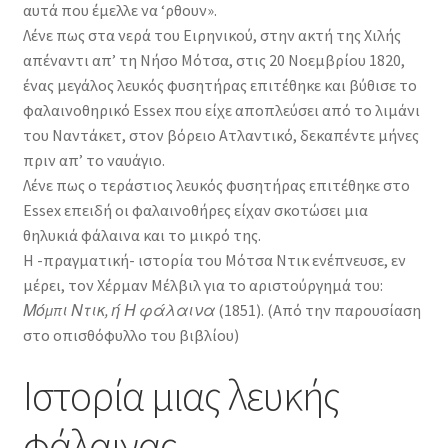
αυτά που έμελλε να ‘ρθουν».
Λένε πως στα νερά του Ειρηνικού, στην ακτή της Χιλής
απέναντι απ’ τη Νήσο Μότσα, στις 20 Νοεμβρίου 1820,
ένας μεγάλος λευκός φυσητήρας επιτέθηκε και βύθισε το
φαλαινοθηρικό Essex που είχε αποπλεύσει από το λιμάνι
του Ναντάκετ, στον βόρειο Ατλαντικό, δεκαπέντε μήνες
πριν απ’ το ναυάγιο.
Λένε πως ο τεράστιος λευκός φυσητήρας επιτέθηκε στο
Essex επειδή οι φαλαινοθήρες είχαν σκοτώσει μια
θηλυκιά φάλαινα και το μικρό της.
Η -πραγματική- ιστορία του Μότσα Ντικ ενέπνευσε, εν
μέρει, τον Χέρμαν Μέλβιλ για το αριστούργημά του:
Μόμπι Ντικ, ή Η φάλαινα
(1851). (Από την παρουσίαση
στο οπισθόφυλλο του βιβλίου)
Ιστορία μιας λευκής
φάλαινας