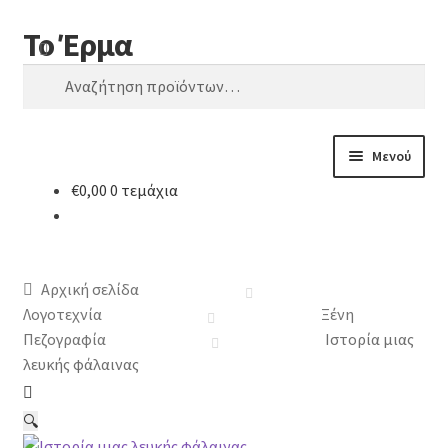
Το Έρμα
Απευθείας
Μετάβαση
Αναζήτηση
μετάβαση
σε
Αναζήτηση
στην
περιεχόμενο
για:
πλοήγηση
Μενού
€
0,00
0 τεμάχια
Αρχική
Ποιοι είμαστε
Αρχική σελίδα
Κατηγορίες Βιβλίων
Λογοτεχνία
Ξένη
Πεζογραφία
Ιστορία μιας
Συχνές Ερωτήσεις
λευκής φάλαινας
Επικοινωνία
🔍