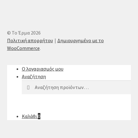
© Το Έρμα 2026
Πολιτική απορρήτου
Δημιουργημένο με το
WooCommerce
.
Ο λογαριασμός μου
Αναζήτηση
Αναζήτηση
Αναζήτηση
για:
Καλάθι
0