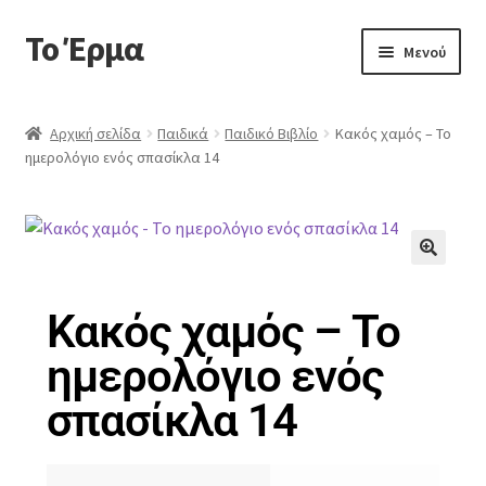
Το Έρμα
Μενού
Αρχική
Αρχική σελίδα
Παιδικά
Παιδικό Βιβλίο
Κακός χαμός – Το
ημερολόγιο ενός σπασίκλα 14
Ποιοι είμαστε
Κατηγορίες Βιβλίων
Συχνές Ερωτήσεις
🔍
Κακός χαμός – Το
Επικοινωνία
ημερολόγιο ενός
σπασίκλα 14