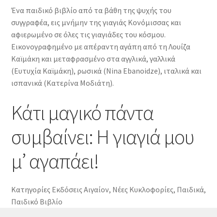
Η
Ένα παιδικό βιβλίο από τα βάθη της ψυχής του
γιαγιά
συγγραφέα, εις μνήμην της γιαγιάς Κονόμισσας και
μου
αφιερωμένο σε όλες τις γιαγιάδες του κόσμου.
μ'
Εικονογραφημένο με απέραντη αγάπη από τη Λουίζα
αγαπάει!
Καϊμάκη και μεταφρασμένο στα αγγλικά, γαλλικά
ποσότητα
(Ευτυχία Καϊμάκη), ρωσικά (Nina Ebanoidze), ιταλικά και
ισπανικά (Κατερίνα Μοδιάτη).
Κάτι μαγικό πάντα
συμβαίνει: Η γιαγιά μου
μ’ αγαπάει!
Κατηγορίες
Εκδόσεις Αιγαίον
,
Νέες Κυκλοφορίες
,
Παιδικά
,
Παιδικό Βιβλίο