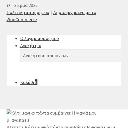
© Το Έρμα 2026
Πολιτική απορρήτου
Δημιουργημένο με το
WooCommerce
.
Ο λογαριασμός μου
Αναζήτηση
Αναζήτηση
Αναζήτηση
για:
Καλάθι
0
Βλέπετε:
Κάτι μαγικό πάντα συμβαίνει: Η γιαγιά μου μ’