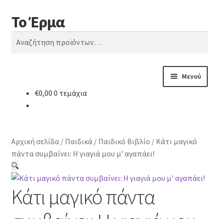
Το Έρμα
Απευθείας
Μετάβαση
Αναζήτηση
μετάβαση
σε
Αναζήτηση
στην
περιεχόμενο
για:
πλοήγηση
Μενού
€
0,00
0 τεμάχια
Αρχική
Ποιοι είμαστε
Αρχική σελίδα
/
Παιδικά
/
Παιδικό Βιβλίο
/
Κάτι μαγικό
Κατηγορίες Βιβλίων
πάντα συμβαίνει: Η γιαγιά μου μ’ αγαπάει!
🔍
Συχνές Ερωτήσεις
Κάτι μαγικό πάντα
Επικοινωνία