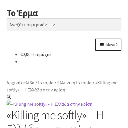
Το Έρμα
Απευθείας
Μετάβαση
Αναζήτηση
μετάβαση
σε
Αναζήτηση
στην
περιεχόμενο
για:
πλοήγηση
Μενού
€
0,00
0 τεμάχια
Αρχική
Ποιοι είμαστε
Αρχική σελίδα
/
Ιστορία
/
Ελληνική Ιστορία
/
«Killing me
Κατηγορίες Βιβλίων
softly» – Η Ελλάδα στην κρίση
🔍
Συχνές Ερωτήσεις
«Killing me softly» – Η
Επικοινωνία