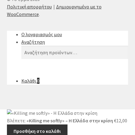
Πολιτική απορρήτου
Δημιουργημένο με το
WooCommerce
.
Ο λογαριασμός μου
Αναζήτηση
Αναζήτηση
Αναζήτηση
για:
Καλάθι
0
Βλέπετε:
«Killing me softly» – Η Ελλάδα στην κρίση
€
12,00
Προσθήκη στο καλάθι