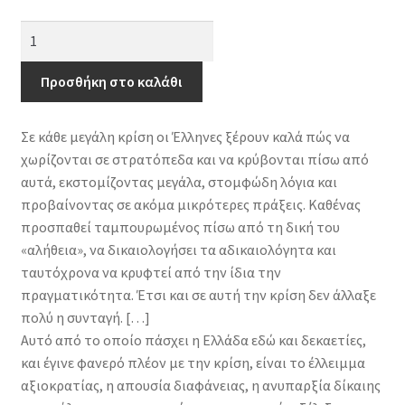
«Killing
me
softly»
Προσθήκη στο καλάθι
-
Η
Σε κάθε μεγάλη κρίση οι Έλληνες ξέρουν καλά πώς να
Ελλάδα
χωρίζονται σε στρατόπεδα και να κρύβονται πίσω από
στην
αυτά, εκστομίζοντας μεγάλα, στομφώδη λόγια και
κρίση
προβαίνοντας σε ακόμα μικρότερες πράξεις. Καθένας
ποσότητα
προσπαθεί ταμπουρωμένος πίσω από τη δική του
«αλήθεια», να δικαιολογήσει τα αδικαιολόγητα και
ταυτόχρονα να κρυφτεί από την ίδια την
πραγματικότητα. Έτσι και σε αυτή την κρίση δεν άλλαξε
πολύ η συνταγή. […]
Αυτό από το οποίο πάσχει η Ελλάδα εδώ και δεκαετίες,
και έγινε φανερό πλέον με την κρίση, είναι το έλλειμμα
αξιοκρατίας, η απουσία διαφάνειας, η ανυπαρξία δίκαιης