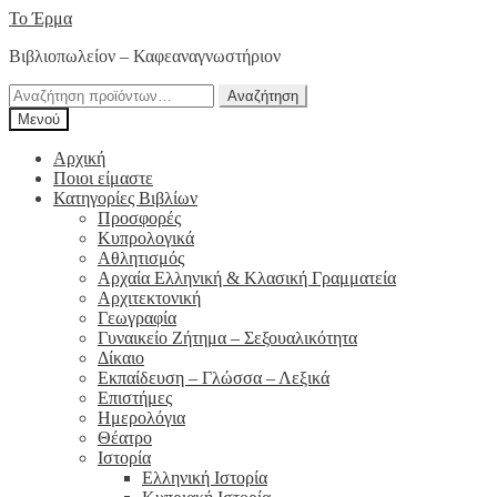
Απευθείας
Μετάβαση
Το Έρμα
μετάβαση
σε
Βιβλιοπωλείον – Καφεαναγνωστήριον
στην
περιεχόμενο
πλοήγηση
Αναζήτηση
Αναζήτηση
για:
Μενού
Αρχική
Ποιοι είμαστε
Κατηγορίες Βιβλίων
Προσφορές
Κυπρολογικά
Αθλητισμός
Αρχαία Ελληνική & Κλασική Γραμματεία
Αρχιτεκτονική
Γεωγραφία
Γυναικείο Ζήτημα – Σεξουαλικότητα
Δίκαιο
Εκπαίδευση – Γλώσσα – Λεξικά
Επιστήμες
Ημερολόγια
Θέατρο
Ιστορία
Ελληνική Ιστορία