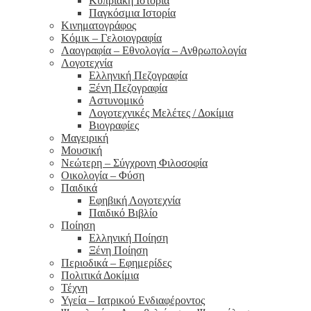
Κυπριακή Ιστορία
Παγκόσμια Ιστορία
Κινηματογράφος
Κόμικ – Γελοιογραφία
Λαογραφία – Εθνολογία – Ανθρωπολογία
Λογοτεχνία
Ελληνική Πεζογραφία
Ξένη Πεζογραφία
Αστυνομικό
Λογοτεχνικές Μελέτες / Δοκίμια
Βιογραφίες
Μαγειρική
Μουσική
Νεώτερη – Σύγχρονη Φιλοσοφία
Οικολογία – Φύση
Παιδικά
Εφηβική Λογοτεχνία
Παιδικό Βιβλίο
Ποίηση
Ελληνική Ποίηση
Ξένη Ποίηση
Περιοδικά – Εφημερίδες
Πολιτικά Δοκίμια
Τέχνη
Υγεία – Ιατρικού Ενδιαφέροντος