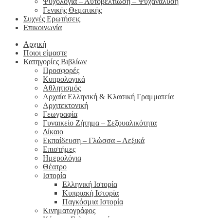
Ψυχολογία – Αυτοβελτίωση – Ψυχανάλυση
Γενικής Θεματικής
Συχνές Ερωτήσεις
Επικοινωνία
Αρχική
Ποιοι είμαστε
Κατηγορίες Βιβλίων
Προσφορές
Κυπρολογικά
Αθλητισμός
Αρχαία Ελληνική & Κλασική Γραμματεία
Αρχιτεκτονική
Γεωγραφία
Γυναικείο Ζήτημα – Σεξουαλικότητα
Δίκαιο
Εκπαίδευση – Γλώσσα – Λεξικά
Επιστήμες
Ημερολόγια
Θέατρο
Ιστορία
Ελληνική Ιστορία
Κυπριακή Ιστορία
Παγκόσμια Ιστορία
Κινηματογράφος