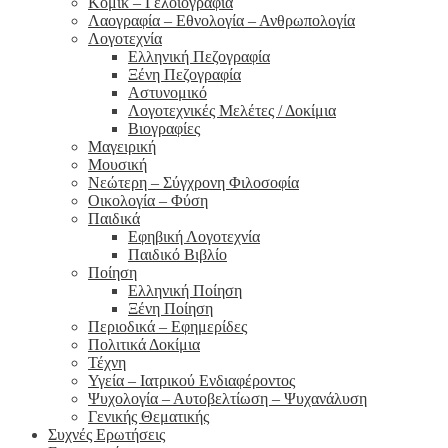
Κόμικ – Γελοιογραφία
Λαογραφία – Εθνολογία – Ανθρωπολογία
Λογοτεχνία
Ελληνική Πεζογραφία
Ξένη Πεζογραφία
Αστυνομικό
Λογοτεχνικές Μελέτες / Δοκίμια
Βιογραφίες
Μαγειρική
Μουσική
Νεώτερη – Σύγχρονη Φιλοσοφία
Οικολογία – Φύση
Παιδικά
Εφηβική Λογοτεχνία
Παιδικό Βιβλίο
Ποίηση
Ελληνική Ποίηση
Ξένη Ποίηση
Περιοδικά – Εφημερίδες
Πολιτικά Δοκίμια
Τέχνη
Υγεία – Ιατρικού Ενδιαφέροντος
Ψυχολογία – Αυτοβελτίωση – Ψυχανάλυση
Γενικής Θεματικής
Συχνές Ερωτήσεις