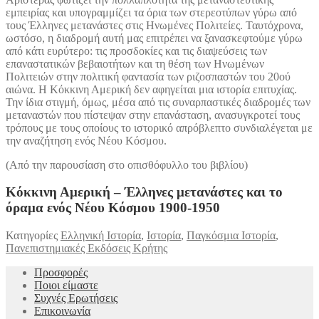
εμπειρίας και υπογραμμίζει τα όρια των στερεοτύπων γύρω από
τους Έλληνες μετανάστες στις Ηνωμένες Πολιτείες. Ταυτόχρονα,
ωστόσο, η διαδρομή αυτή μας επιτρέπει να ξανασκεφτούμε γύρω
από κάτι ευρύτερο: τις προσδοκίες και τις διαψεύσεις των
επαναστατικών βεβαιοτήτων και τη θέση των Ηνωμένων
Πολιτειών στην πολιτική φαντασία των ριζοσπαστών του 20ού
αιώνα. Η Κόκκινη Αμερική δεν αφηγείται μια ιστορία επιτυχίας.
Την ίδια στιγμή, όμως, μέσα από τις συναρπαστικές διαδρομές των
μεταναστών που πίστεψαν στην επανάσταση, ανασυγκροτεί τους
τρόπους με τους οποίους το ιστορικό απρόβλεπτο συνδιαλέγεται με
την αναζήτηση ενός Νέου Κόσμου.
(Από την παρουσίαση στο οπισθόφυλλο του βιβλίου)
Κόκκινη Αμερική – Έλληνες μετανάστες και το
όραμα ενός Νέου Κόσμου 1900-1950
Κατηγορίες
Ελληνική Ιστορία
,
Ιστορία
,
Παγκόσμια Ιστορία
,
Πανεπιστημιακές Εκδόσεις Κρήτης
Προσφορές
Ποιοι είμαστε
Συχνές Ερωτήσεις
Επικοινωνία