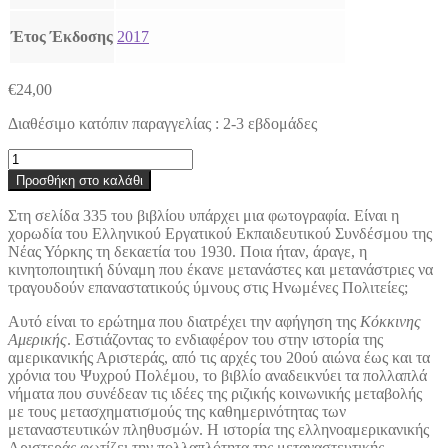
Έτος Έκδοσης
2017
€
24,00
Διαθέσιμο κατόπιν παραγγελίας : 2-3 εβδομάδες
Κόκκινη
Αμερική
Προσθήκη στο καλάθι
-
Έλληνες
Στη σελίδα 335 του βιβλίου υπάρχει μια φωτογραφία. Είναι η
μετανάστες
χορωδία του Ελληνικού Εργατικού Εκπαιδευτικού Συνδέσμου της
και
Νέας Υόρκης τη δεκαετία του 1930. Ποια ήταν, άραγε, η
το
κινητοποιητική δύναμη που έκανε μετανάστες και μετανάστριες να
όραμα
τραγουδούν επαναστατικούς ύμνους στις Ηνωμένες Πολιτείες;
ενός
Νέου
Αυτό είναι το ερώτημα που διατρέχει την αφήγηση της
Κόκκινης
Κόσμου
Αμερικής
. Εστιάζοντας το ενδιαφέρον του στην ιστορία της
1900-
αμερικανικής Αριστεράς, από τις αρχές του 20ού αιώνα έως και τα
1950
χρόνια του Ψυχρού Πολέμου, το βιβλίο αναδεικνύει τα πολλαπλά
ποσότητα
νήματα που συνέδεαν τις ιδέες της ριζικής κοινωνικής μεταβολής
με τους μετασχηματισμούς της καθημερινότητας των
μεταναστευτικών πληθυσμών. Η ιστορία της ελληνοαμερικανικής
Αριστεράς φωτίζει την πολλαπλότητα της μεταναστευτικής