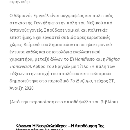
ειρηνικές».
Ο Αδριανός Εριγκέλ είναι συγγραφέας και πολιτικός
στοχαστής. Γεννήθηκε στην πόλη του Μεξικού από
Ισπανούς γονείς. Σπούδασε νομικά και πολιτικές
επιστήμες. Έχει εργαστεί σε διάφορες ευρωπαϊκές
χώρες. Κείμενά του δημοσιεύονται σε ηλεκτρονικά
έντυπα καθώς και σε ιστολόγια εναλλακτικού
χαρακτήρα, μεταξύ άλλων το
ΕΙ Manifiesto
και η
Pligina
Transversal
. Άρθρο του Εριγκέλ με τίτλο «Η πάλη των
τάξεων στην εποχή του απολύτου καπιταλισμού»
δημοσιεύτηκε στο περιοδικό
Το Ένζυμο
, τεύχος ΣΤ,
Άνοιξη 2020.
(Από την παρουσίαση στο οπισθόφυλλο του βιβλίου)
Κόκκινοι Ή Νεοφιλελεύθεροι; – Η Αποδόμηση Της