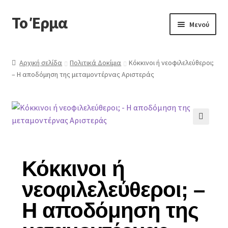
Το Έρμα
Μενού
Αρχική
Αρχική σελίδα
Πολιτικά Δοκίμια
Κόκκινοι ή νεοφιλελεύθεροι;
– Η αποδόμηση της μεταμοντέρνας Αριστεράς
Ποιοι είμαστε
Κατηγορίες Βιβλίων
Συχνές Ερωτήσεις
🔍
Επικοινωνία
Κόκκινοι ή
νεοφιλελεύθεροι; –
Η αποδόμηση της