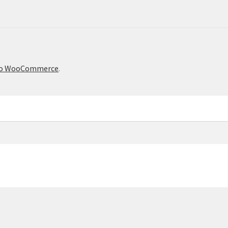
το WooCommerce
.