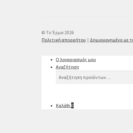
© Το Έρμα 2026
Πολιτική απορρήτου
Δημιουργημένο με 
Ο λογαριασμός μου
Αναζήτηση
Αναζήτηση
Αναζήτηση
για:
Καλάθι
0