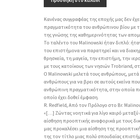
Προσθήκη στο καλάθι
θρησκεία
-
Κανένας συγγραφέας της εποχής μας δεν έχε
Ο
πραγματικότητα του ανθρώπινου βίου με τι
μύθος
της γνώσης της καθημερινότητας των απομ
στην
Το ταλέντο του Malinowski ήταν διπλό: ήτα
πρωτόγονη
του επιστήμονα να παρατηρεί και να διακηρ
ψυχολογία
θρησκεία, τη μαγεία, την επιστήμη, την ι
ποσότητα
με τους κατοίκους των νησιών Trobriand, σ
Ο Malinowski μελετά τους ανθρώπους, μετά 
ανθρώπους για να βρει σε αυτούς εκείνα που
ανθρώπινη πραγματικότητα, στην οποία πά
οποίο έχει δοθεί έμφαση.
R. Redfield, Από τον Πρόλογο στο Βr. Malino
«[…] Ζώντας νοητικά για λίγο καιρό μεταξ
αίσθηση προοπτικής αναφορικά με τους δικο
μας προκαλέσει μια αίσθηση της προοπτικής
της τον τίτλο μιας πολύ σπουδαίας επιστήμ