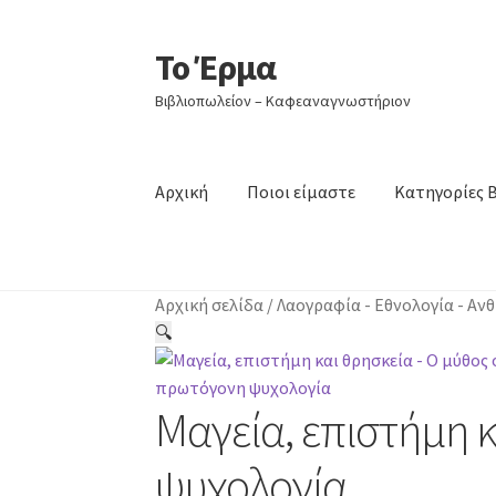
Το Έρμα
Απευθείας
Μετάβαση
μετάβαση
σε
Βιβλιοπωλείον – Καφεαναγνωστήριον
στην
περιεχόμενο
πλοήγηση
Αρχική
Ποιοι είμαστε
Κατηγορίες 
Αρχική σελίδα
/
Λαογραφία - Εθνολογία - Α
🔍
Μαγεία, επιστήμη 
ψυχολογία