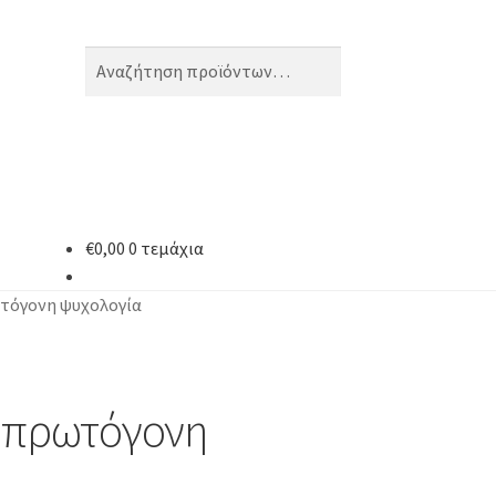
Αναζήτηση
Αναζήτηση
για:
€
0,00
0 τεμάχια
ωτόγονη ψυχολογία
ν πρωτόγονη