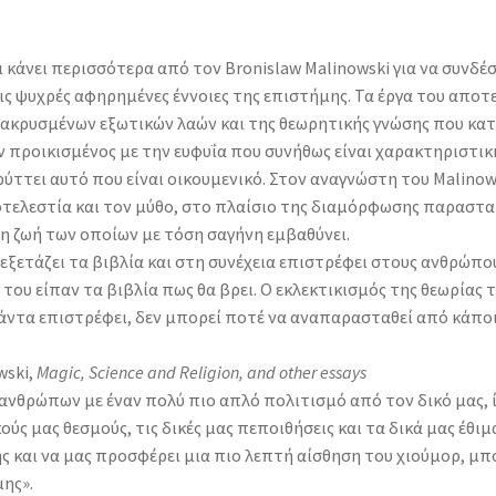
ι κάνει περισσότερα από τον Bronislaw Malinowski για να συνδ
ς ψυχρές αφηρημένες έννοιες της επιστήμης. Τα έργα του αποτ
ακρυσμένων εξωτικών λαών και της θεωρητικής γνώσης που κατ
ν προικισμένος με την ευφυΐα που συνήθως είναι χαρακτηριστικ
ύττει αυτό που είναι οικουμενικό. Στον αναγνώστη του Malinows
εροτελεστία και τον μύθο, στο πλαίσιο της διαμόρφωσης παρασ
τη ζωή των οποίων με τόση σαγήνη εμβαθύνει.
εξετάζει τα βιβλία και στη συνέχεια επιστρέφει στους ανθρώπου
 του είπαν τα βιβλία πως θα βρει. Ο εκλεκτικισμός της θεωρίας τ
ντα επιστρέφει, δεν μπορεί ποτέ να αναπαρασταθεί από κάπο
wski,
Magic, Science and Religion, and other essays
ύ ανθρώπων με έναν πολύ πιο απλό πολιτισμό από τον δικό μας,
ύς μας θεσμούς, τις δικές μας πεποιθήσεις και τα δικά μας έθι
 και να μας προσφέρει μια πιο λεπτή αίσθηση του χιούμορ, μπο
ης».