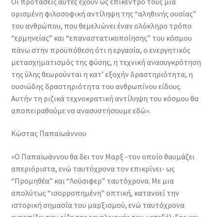
Οι προτάσεις αυτές έχουν ως επίκεντρό τους μια
ορισμένη φιλοσοφική αντίληψη της “αληθινής ουσίας”
του ανθρώπου, που θεμελιώνει έναν ολόκληρο τρόπο
“ερμηνείας” και “επαναστατικοποίησης” του κόσμου
πάνω στην προϋπόθεση ότι η εργασία, ο ενεργητικός
μετασχηματισμός της φύσης, η τεχνική ανασυγκρότηση
της ύλης θεωρούνται η κατ’ εξοχήν δραστηριότητα, η
ουσιώδης δραστηριότητα του ανθρωπίνου είδους.
Αυτήν τη ριζικά τεχνοκρατική αντίληψη του κόσμου θα
αποπειραθούμε να ανασυστήσουμε εδώ».
Κώστας Παπαϊωάννου
«Ο Παπαϊωάννου θα δει τον Μαρξ -τον οποίο θαυμάζει
απεριόριστα, ενώ ταυτόχρονα τον επικρίνει- ως
“Προμηθέα” και “Λούσιφερ” ταυτόχρονα. Με μια
απολύτως “ισορροπημένη” οπτική, κατανοεί την
ιστορική σημασία του μαρξισμού, ενώ ταυτόχρονα
εντοπίζει την ρίζα της εργαλειακής του μετεξέλιξης και