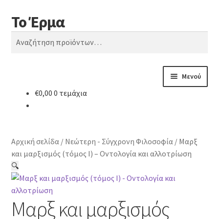
Το Έρμα
Απευθείας
Μετάβαση
Αναζήτηση
μετάβαση
σε
Αναζήτηση
στην
περιεχόμενο
για:
πλοήγηση
Μενού
€
0,00
0 τεμάχια
Αρχική
Ποιοι είμαστε
Αρχική σελίδα
/
Νεώτερη - Σύγχρονη Φιλοσοφία
/
Μαρξ
Κατηγορίες Βιβλίων
και μαρξισμός (τόμος Ι) – Οντολογία και αλλοτρίωση
🔍
Συχνές Ερωτήσεις
Μαρξ και μαρξισμός
Επικοινωνία