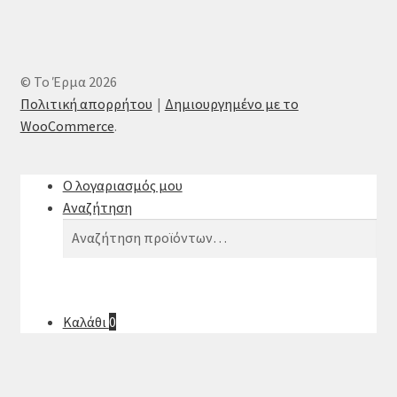
© Το Έρμα 2026
Πολιτική απορρήτου
Δημιουργημένο με το
WooCommerce
.
Ο λογαριασμός μου
Αναζήτηση
Αναζήτηση
Αναζήτηση
για:
Καλάθι
0