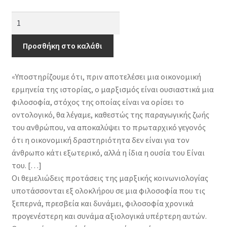
Μαρξ
και
μαρξισμός
Προσθήκη στο καλάθι
(τόμος
Ι)
«Υποστηρίζουμε ότι, πριν αποτελέσει μια οικονομική
-
ερμηνεία της ιστορίας, ο μαρξισμός είναι ουσιαστικά μια
Οντολογία
φιλοσοφία, στόχος της οποίας είναι να ορίσει το
και
οντολογικό, θα λέγαμε, καθεστώς της παραγωγικής ζωής
αλλοτρίωση
του ανθρώπου, να αποκαλύψει το πρωταρχικό γεγονός
ποσότητα
ότι η οικονομική δραστηριότητα δεν είναι για τον
άνθρωπο κάτι εξωτερικό, αλλά η ίδια η ουσία του Είναι
του. […]
Οι θεμελιώδεις προτάσεις της μαρξικής κοινωνιολογίας
υποτάσσονται εξ ολοκλήρου σε μια φιλοσοφία που τις
ξεπερνά, πρεσβεία και δυνάμει, φιλοσοφία χρονικά
προγενέστερη και συνάμα αξιολογικά υπέρτερη αυτών.