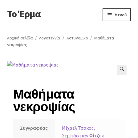
Το Έρμα
Μενού
Αρχική
Αρχική σελίδα
/
Λογοτεχνία
/
Αστυνομικό
/
Μαθήματα
νεκροψίας
Ποιοι είμαστε
Κατηγορίες Βιβλίων
🔍
Συχνές Ερωτήσεις
Μαθήματα
Επικοινωνία
νεκροψίας
Συγγραφέας
Μίχαελ Τσόκος
,
Σεμπάστιαν Φίτζεκ