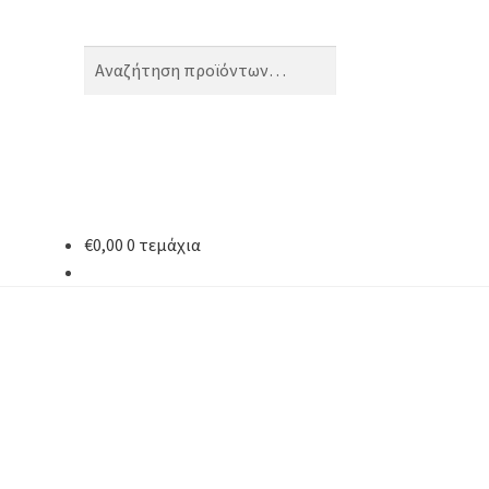
Αναζήτηση
Αναζήτηση
για:
€
0,00
0 τεμάχια