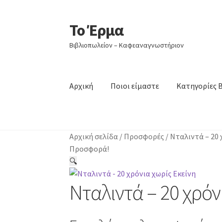
Το Έρμα
Απευθείας
Μετάβαση
μετάβαση
σε
Βιβλιοπωλείον – Καφεαναγνωστήριον
στην
περιεχόμενο
πλοήγηση
Αρχική
Ποιοι είμαστε
Κατηγορίες 
Αρχική σελίδα
/
Προσφορές
/
Νταλιντά – 20 
Προσφορά!
🔍
Νταλιντά – 20 χρόν