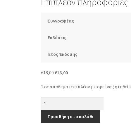
Επιπλέον πληροφορίες
Συγγραφέας
Εκδόσεις
Έτος Έκδοσης
Original
Η
€
18,00
€
16,00
price
τρέχουσα
1 σε απόθεμα (επιπλέον μπορεί να ζητηθεί 
was:
τιμή
€18,00.
είναι:
Νταλιντά
€16,00.
-
20
Προσθήκη στο καλάθι
χρόνια
χωρίς