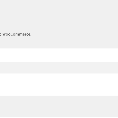
το WooCommerce
.