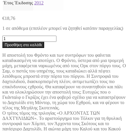
Έτος Έκδοσης
2012
€
18,76
1 σε απόθεμα (επιπλέον μπορεί να ζητηθεί κατόπιν παραγγελίας)
Ο
άρχοντας
Προσθήκη στο καλάθι
των
δαχτυλιδιών:
Η αποστολή του Φρόντο και των συντρόφων του φαίνεται
Η
καταδικασμένη να αποτύχει. Ο Φρόντο, ύστερα από μια τρομερή
επιστροφή
μάχη, μεταφέρεται ναρκωμένος από τους Ορκ στον πύργο τους. Ο
του
Σαμ, ο πιστός του υπηρέτης, τους καταδιώκει αλλά πέφτει
βασιλιά
λιπόθυμος μπροστά στην πόρτα του πύργου. Η Συντροφιά του
(τρίτο
δαχτυλιδιού, διασκορπισμένη πλέον, αντιμετωπίζει τους πιο
βιβλίο)
επικίνδυνους εχθρούς. Θα καταφέρουν να συναντηθούν και πάλι
ποσότητα
και να ολοκληρώσουν την αποστολή τους; Ευτυχώς που ο
Γκάνταλφ ο Γκρίζος έχει ένα φοβερό σχέδιο για να καταστρέψουν
το Δαχτυλίδι στη Μόντορ, τη χώρα του Εχθρού, και να φέρουν το
τέλος της Μεγάλης Σκοτεινιάς.
Ο τρίτος τόμος της τριλογίας «Ο ΑΡΧΟΝΤΑΣ ΤΩΝ
ΔΑΧΤΥΛΙΔΙΩΝ». Το αριστούργημα του Τόλκιν για τη θρυλική
συντροφιά των Χόμπιτ, τον Άρχοντα τους Σκότους και το
πανίσχυρο Δαχτυλίδι. Η αιώνια μάχη του Καλού και του Κακού