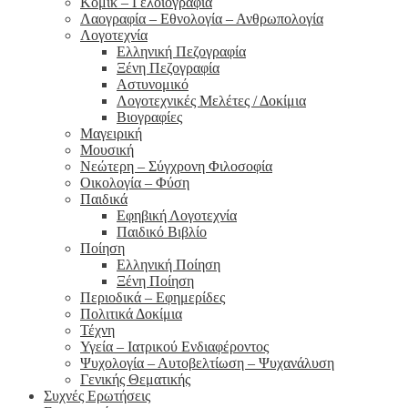
Κόμικ – Γελοιογραφία
Λαογραφία – Εθνολογία – Ανθρωπολογία
Λογοτεχνία
Ελληνική Πεζογραφία
Ξένη Πεζογραφία
Αστυνομικό
Λογοτεχνικές Μελέτες / Δοκίμια
Βιογραφίες
Μαγειρική
Μουσική
Νεώτερη – Σύγχρονη Φιλοσοφία
Οικολογία – Φύση
Παιδικά
Εφηβική Λογοτεχνία
Παιδικό Βιβλίο
Ποίηση
Ελληνική Ποίηση
Ξένη Ποίηση
Περιοδικά – Εφημερίδες
Πολιτικά Δοκίμια
Τέχνη
Υγεία – Ιατρικού Ενδιαφέροντος
Ψυχολογία – Αυτοβελτίωση – Ψυχανάλυση
Γενικής Θεματικής
Συχνές Ερωτήσεις