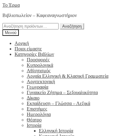
Απευθείας
Μετάβαση
Το Έρμα
μετάβαση
σε
Βιβλιοπωλείον – Καφεαναγνωστήριον
στην
περιεχόμενο
πλοήγηση
Αναζήτηση
Αναζήτηση
για:
Μενού
Αρχική
Ποιοι είμαστε
Κατηγορίες Βιβλίων
Προσφορές
Κυπρολογικά
Αθλητισμός
Αρχαία Ελληνική & Κλασική Γραμματεία
Αρχιτεκτονική
Γεωγραφία
Γυναικείο Ζήτημα – Σεξουαλικότητα
Δίκαιο
Εκπαίδευση – Γλώσσα – Λεξικά
Επιστήμες
Ημερολόγια
Θέατρο
Ιστορία
Ελληνική Ιστορία