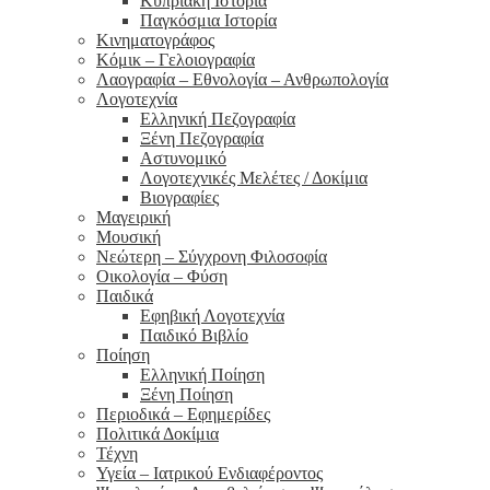
Κυπριακή Ιστορία
Παγκόσμια Ιστορία
Κινηματογράφος
Κόμικ – Γελοιογραφία
Λαογραφία – Εθνολογία – Ανθρωπολογία
Λογοτεχνία
Ελληνική Πεζογραφία
Ξένη Πεζογραφία
Αστυνομικό
Λογοτεχνικές Μελέτες / Δοκίμια
Βιογραφίες
Μαγειρική
Μουσική
Νεώτερη – Σύγχρονη Φιλοσοφία
Οικολογία – Φύση
Παιδικά
Εφηβική Λογοτεχνία
Παιδικό Βιβλίο
Ποίηση
Ελληνική Ποίηση
Ξένη Ποίηση
Περιοδικά – Εφημερίδες
Πολιτικά Δοκίμια
Τέχνη
Υγεία – Ιατρικού Ενδιαφέροντος