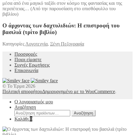
μέσα από ένα μαγικό ταξίδι στον κόσμο της φαντασίας και της
περιπέτειας… (Από την παρουσίαση στο οπισθόφυλλο του
βιβλίου)
Ο άρχοντας των δαχτυλιδιών: Η επιστροφή του
βασιλιά (τρίτο βιβλίο)
Κατηγορίες
Λογοτεχνία
,
Ξένη Πεζογραφία
Προσφορές
Ποιοι είμαστε
Συχνές Ερωτήσεις
Επικοινωνία
© Το Έρμα 2026
Πολιτική απορρήτου
Δημιουργημένο με το WooCommerce
.
Ο λογαριασμός μου
Αναζήτηση
Αναζήτηση
Αναζήτηση
για:
Καλάθι
0