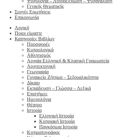
Ψυχολογία – Αυτοβελτίωση – Ψυχανάλυση
Γενικής Θεματικής
Συχνές Ερωτήσεις
Επικοινωνία
Αρχική
Ποιοι είμαστε
Κατηγορίες Βιβλίων
Προσφορές
Κυπρολογικά
Αθλητισμός
Αρχαία Ελληνική & Κλασική Γραμματεία
Αρχιτεκτονική
Γεωγραφία
Γυναικείο Ζήτημα – Σεξουαλικότητα
Δίκαιο
Εκπαίδευση – Γλώσσα – Λεξικά
Επιστήμες
Ημερολόγια
Θέατρο
Ιστορία
Ελληνική Ιστορία
Κυπριακή Ιστορία
Παγκόσμια Ιστορία
Κινηματογράφος