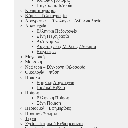
Κυπριακή Ιστορία
Παγκόσμια Ιστορία
Κινηματογράφος
Κόμικ – Γελοιογραφία
Λαογραφία – Εθνολογία – Ανθρωπολογία
Λογοτεχνία
Ελληνική Πεζογραφία
Ξένη Πεζογραφία
Αστυνομικό
Λογοτεχνικές Μελέτες / Δοκίμια
Βιογραφίες
Μαγειρική
Μουσική
Νεώτερη – Σύγχρονη Φιλοσοφία
Οικολογία – Φύση
Παιδικά
Εφηβική Λογοτεχνία
Παιδικό Βιβλίο
Ποίηση
Ελληνική Ποίηση
Ξένη Ποίηση
Περιοδικά – Εφημερίδες
Πολιτικά Δοκίμια
Τέχνη
Υγεία – Ιατρικού Ενδιαφέροντος