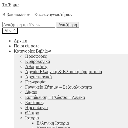
Απευθείας
Μετάβαση
Το Έρμα
μετάβαση
σε
Βιβλιοπωλείον – Καφεαναγνωστήριον
στην
περιεχόμενο
πλοήγηση
Αναζήτηση
Αναζήτηση
για:
Μενού
Αρχική
Ποιοι είμαστε
Κατηγορίες Βιβλίων
Προσφορές
Κυπρολογικά
Αθλητισμός
Αρχαία Ελληνική & Κλασική Γραμματεία
Αρχιτεκτονική
Γεωγραφία
Γυναικείο Ζήτημα – Σεξουαλικότητα
Δίκαιο
Εκπαίδευση – Γλώσσα – Λεξικά
Επιστήμες
Ημερολόγια
Θέατρο
Ιστορία
Ελληνική Ιστορία