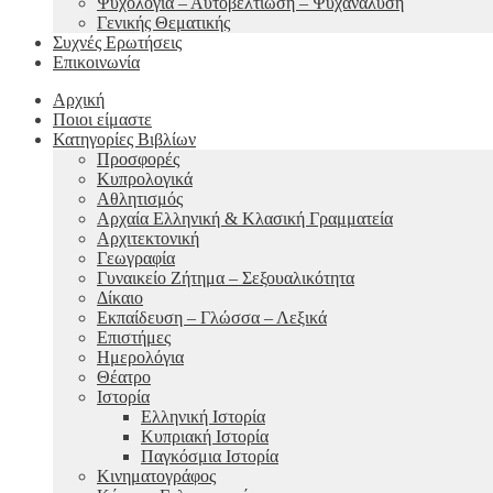
Ψυχολογία – Αυτοβελτίωση – Ψυχανάλυση
Γενικής Θεματικής
Συχνές Ερωτήσεις
Επικοινωνία
Αρχική
Ποιοι είμαστε
Κατηγορίες Βιβλίων
Προσφορές
Κυπρολογικά
Αθλητισμός
Αρχαία Ελληνική & Κλασική Γραμματεία
Αρχιτεκτονική
Γεωγραφία
Γυναικείο Ζήτημα – Σεξουαλικότητα
Δίκαιο
Εκπαίδευση – Γλώσσα – Λεξικά
Επιστήμες
Ημερολόγια
Θέατρο
Ιστορία
Ελληνική Ιστορία
Κυπριακή Ιστορία
Παγκόσμια Ιστορία
Κινηματογράφος