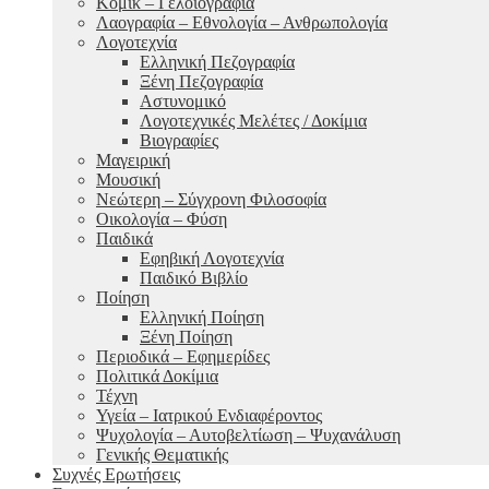
Κόμικ – Γελοιογραφία
Λαογραφία – Εθνολογία – Ανθρωπολογία
Λογοτεχνία
Ελληνική Πεζογραφία
Ξένη Πεζογραφία
Αστυνομικό
Λογοτεχνικές Μελέτες / Δοκίμια
Βιογραφίες
Μαγειρική
Μουσική
Νεώτερη – Σύγχρονη Φιλοσοφία
Οικολογία – Φύση
Παιδικά
Εφηβική Λογοτεχνία
Παιδικό Βιβλίο
Ποίηση
Ελληνική Ποίηση
Ξένη Ποίηση
Περιοδικά – Εφημερίδες
Πολιτικά Δοκίμια
Τέχνη
Υγεία – Ιατρικού Ενδιαφέροντος
Ψυχολογία – Αυτοβελτίωση – Ψυχανάλυση
Γενικής Θεματικής
Συχνές Ερωτήσεις