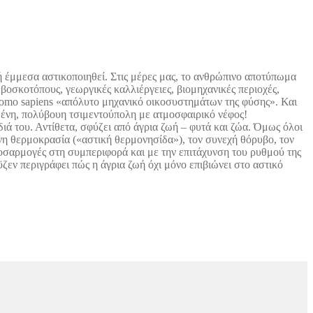
ή έμμεσα αστικοποιηθεί. Στις μέρες μας, το ανθρώπινο αποτύπωμα
βοσκοτόπους, γεωργικές καλλιέργειες, βιομηχανικές περιοχές,
 Homo sapiens «απόλυτο μηχανικό οικοσυστημάτων της φύσης». Και
σμένη, πολύβουη τσιμεντούπολη με ατμοσφαιρικό νέφος!
διά του. Αντίθετα, σφύζει από άγρια ζωή – φυτά και ζώα. Όμως όλοι
ένη θερμοκρασία («αστική θερμονησίδα»), τον συνεχή θόρυβο, τον
προσαρμογές στη συμπεριφορά και με την επιτάχυνση του ρυθμού της
ζεν περιγράφει πώς η άγρια ζωή όχι μόνο επιβιώνει στο αστικό