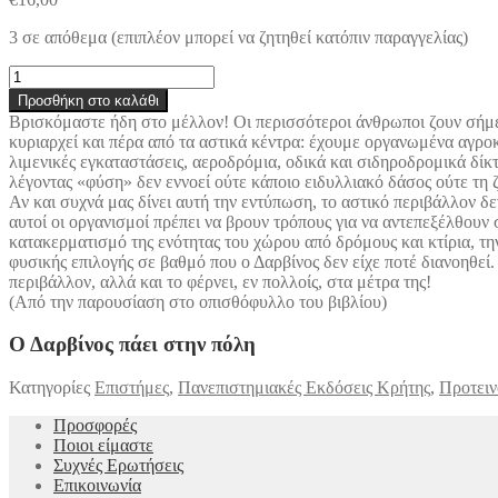
3 σε απόθεμα (επιπλέον μπορεί να ζητηθεί κατόπιν παραγγελίας)
Ο
Δαρβίνος
Προσθήκη στο καλάθι
πάει
Βρισκόμαστε ήδη στο μέλλον! Οι περισσότεροι άνθρωποι ζουν σήμερ
στην
κυριαρχεί και πέρα από τα αστικά κέντρα: έχουμε οργανωμένα αγροκ
πόλη
λιμενικές εγκαταστάσεις, αεροδρόμια, οδικά και σιδηροδρομικά δί
ποσότητα
λέγοντας «φύση» δεν εννοεί ούτε κάποιο ειδυλλιακό δάσος ούτε τη
Αν και συχνά μας δίνει αυτή την εντύπωση, το αστικό περιβάλλον δε
αυτοί οι οργανισμοί πρέπει να βρουν τρόπους για να αντεπεξέλθουν
κατακερματισμό της ενότητας του χώρου από δρόμους και κτίρια, τη
φυσικής επιλογής σε βαθμό που ο Δαρβίνος δεν είχε ποτέ διανοηθεί
περιβάλλον, αλλά και το φέρνει, εν πολλοίς, στα μέτρα της!
(Από την παρουσίαση στο οπισθόφυλλο του βιβλίου)
Ο Δαρβίνος πάει στην πόλη
Κατηγορίες
Επιστήμες
,
Πανεπιστημιακές Εκδόσεις Κρήτης
,
Προτει
Προσφορές
Ποιοι είμαστε
Συχνές Ερωτήσεις
Επικοινωνία