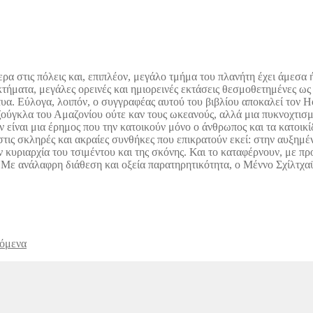
α στις πόλεις και, επιπλέον, μεγάλο τμήμα του πλανήτη έχει άμεσα 
τήματα, μεγάλες ορεινές και ημιορεινές εκτάσεις θεσμοθετημένες ως 
κτυα. Εύλογα, λοιπόν, ο συγγραφέας αυτού του βιβλίου αποκαλεί τον
 ζούγκλα του Αμαζονίου ούτε καν τους ωκεανούς, αλλά μια πυκνοχτι
ν είναι μια έρημος που την κατοικούν μόνο ο άνθρωπος και τα κατοικί
 στις σκληρές και ακραίες συνθήκες που επικρατούν εκεί: στην αυξημ
ν κυριαρχία του τσιμέντου και της σκόνης. Και το καταφέρνουν, με 
. Με ανάλαφρη διάθεση και οξεία παρατηρητικότητα, ο Μέννο Σχίλτχαϋ
νόμενα