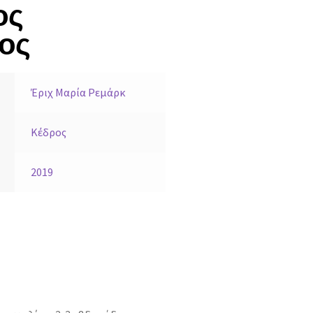
ος
ος
Έριχ Μαρία Ρεμάρκ
Κέδρος
2019