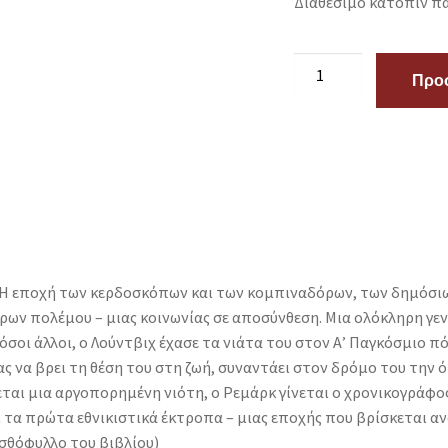
Διαθέσιμο κατόπιν πα
Προσ
. Η εποχή των κερδοσκόπων και των κομπιναδόρων, των δημόσι
ν πολέμου – μιας κοινωνίας σε αποσύνθεση. Μια ολόκληρη γενι
σοι άλλοι, ο Λούντβιχ έχασε τα νιάτα του στον Α’ Παγκόσμιο πόλ
 να βρει τη θέση του στη ζωή, συναντάει στον δρόμο του την
αι μια αργοπορημένη νιότη, ο Ρεμάρκ γίνεται ο χρονικογράφος
αι τα πρώτα εθνικιστικά έκτροπα – μιας εποχής που βρίσκεται 
σθόφυλλο του βιβλίου)