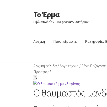
Το Έρμα
Απευθείας
Μετάβαση
μετάβαση
σε
Βιβλιοπωλείον – Καφεαναγνωστήριον
στην
περιεχόμενο
πλοήγηση
Αρχική
Ποιοι είμαστε
Κατηγορίες 
Αρχική σελίδα
/
Λογοτεχνία
/
Ξένη Πεζογραφ
Προσφορά!
🔍
Ο θαυμαστός μανδ