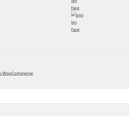
το WooCommerce
.