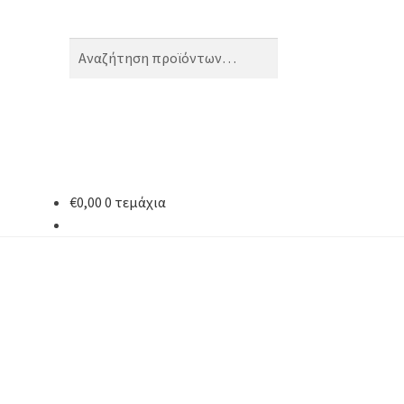
Αναζήτηση
Αναζήτηση
για:
€
0,00
0 τεμάχια