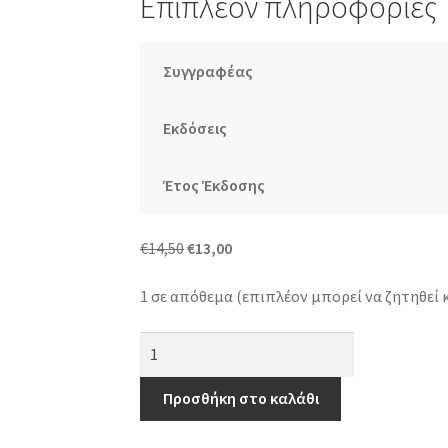
Επιπλέον πληροφορίες
Συγγραφέας
Εκδόσεις
Έτος Έκδοσης
Original
Η
€
14,50
€
13,00
price
τρέχουσα
1 σε απόθεμα (επιπλέον μπορεί να ζητηθεί 
was:
τιμή
€14,50.
είναι:
Ο
€13,00.
θαυμαστός
μανδαρίνος
Προσθήκη στο καλάθι
ποσότητα