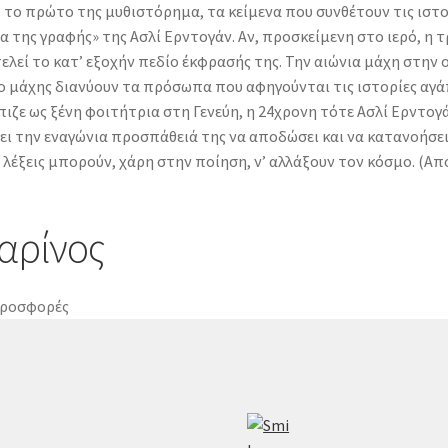
 το πρώτο της μυθιστόρημα, τα κείμενα που συνθέτουν τις ιστ
 της γραφής» της Ασλί Ερντογάν. Αν, προσκείμενη στο ιερό, η
λεί το κατ’ εξοχήν πεδίο έκφρασής της. Την αιώνια μάχη στην ο
ίο μάχης διανύουν τα πρόσωπα που αφηγούνται τις ιστορίες αγ
πιζε ως ξένη φοιτήτρια στη Γενεύη, η 24χρονη τότε Ασλί Ερντο
ει την εναγώνια προσπάθειά της να αποδώσει και να κατανοήσει
 λέξεις μπορούν, χάρη στην ποίηση, ν’ αλλάξουν τον κόσμο. (
αρίνος
ροσφορές