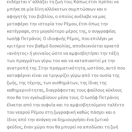
ενδέχεται ν’ αλλάξει τη ζωή του; Κάπως έτσι πρέπει να
μπήκε σε μία δίνη αλλόκοτων συμπτώσεων και ο
αφηγητής του βιβλίου, ο οποίος ανέλαβε να μας
μεταφέρει την ιστορία του Ρέμου, έτσι όπως την
κατέγραψε, στο μεγαλύτερο μέρος της, ο συγγραφέας
Ιωσήφ Πετράνος. Ο ιδιοφυής Ρέμος, που επιλέγει με
κριτήριο τον βαθμό δυσκολίας, αποδεικνύεται αρκετά
«ανόητος» ή γενναίος ώστε να αμφισβητήσει την τάξη
των πραγμάτων γύρω του και να καταπιαστεί με την
ανατροπή της. Στην πραγματικότητα, ωστόσο, αυτό που
καταφέρνει είναι να τριγυρίζει γύρω από την ουσία της
ζωής, της τέχνης, των αισθημάτων, της ίδιας της
καθημερινότητας, διαγράφοντας τους φαύλους κύκλους
που θα τον εγκλωβίσουν μέσα τους. Ο Ιωσήφ Πετράνος
έλκεται από την ευφυΐα και το αμφισβητούμενο ταλέντο
του νεαρού Ρέμου στη ζωγραφική καθώς πάσχει και ο
ίδιος από την ανάγκη να δημιουργήσει ένα ζωτικό
ψεύδος, έναν χώρο που θα μπορεί να αποδώσει τη ζωή