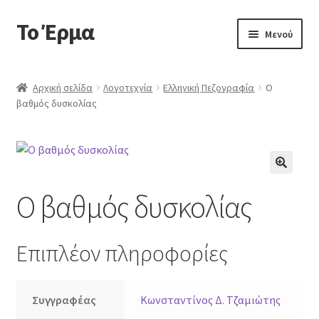
Το Έρμα
Απευθείας
Μετάβαση
Μενού
μετάβαση
σε
στην
περιεχόμενο
Αρχική
πλοήγηση
Αρχική σελίδα
Λογοτεχνία
Ελληνική Πεζογραφία
Ο
βαθμός δυσκολίας
Ποιοι είμαστε
Επέκτα
Κατηγορίες Βιβλίων
υπό-
μενού
Συχνές Ερωτήσεις
🔍
Ο βαθμός δυσκολίας
Επικοινωνία
Επιπλέον πληροφορίες
Συγγραφέας
Κωνσταντίνος Δ. Τζαμιώτης