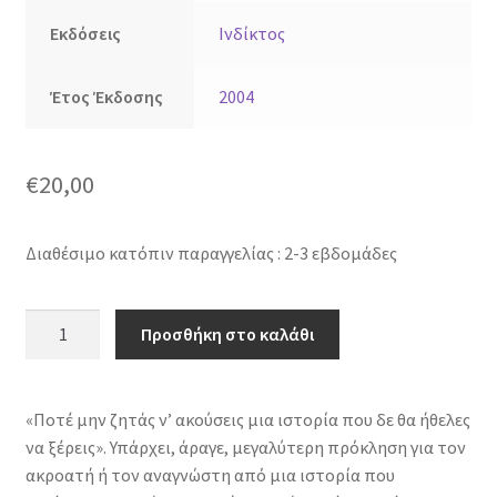
Εκδόσεις
Ινδίκτος
Έτος Έκδοσης
2004
€
20,00
Διαθέσιμο κατόπιν παραγγελίας : 2-3 εβδομάδες
Ο
Προσθήκη στο καλάθι
βαθμός
δυσκολίας
ποσότητα
«Ποτέ μην ζητάς ν’ ακούσεις μια ιστορία που δε θα ήθελες
να ξέρεις». Υπάρχει, άραγε, μεγαλύτερη πρόκληση για τον
ακροατή ή τον αναγνώστη από μια ιστορία που