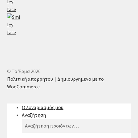
© Το Έρμα 2026
Πολιτική απορρήτου
Δημιουργημένο με το
WooCommerce
.
Ο λογαριασμός μου
Αναζήτηση
Αναζήτηση
Αναζήτηση
για: