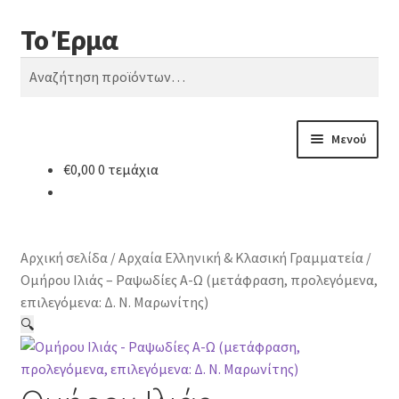
Το Έρμα
Απευθείας
Μετάβαση
Αναζήτηση
μετάβαση
σε
Αναζήτηση
στην
περιεχόμενο
για:
πλοήγηση
Μενού
€
0,00
0 τεμάχια
Αρχική
Ποιοι είμαστε
Αρχική σελίδα
/
Αρχαία Ελληνική & Κλασική Γραμματεία
/
Κατηγορίες Βιβλίων
Ομήρου Ιλιάς – Ραψωδίες Α-Ω (μετάφραση, προλεγόμενα,
επιλεγόμενα: Δ. Ν. Μαρωνίτης)
Συχνές Ερωτήσεις
🔍
Επικοινωνία