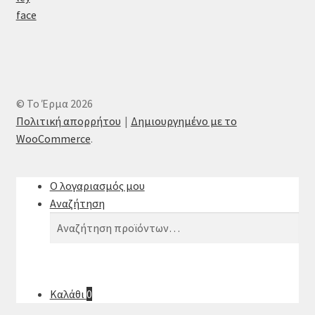
© Το Έρμα 2026
Πολιτική απορρήτου
Δημιουργημένο με το
WooCommerce
.
Ο λογαριασμός μου
Αναζήτηση
Αναζήτηση
Αναζήτηση
για:
Καλάθι
0