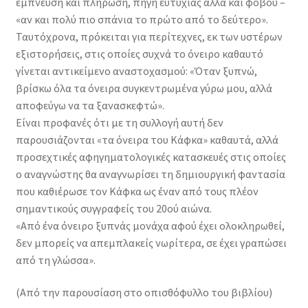
έμπνευση και πλήρωση, πηγή ευτυχίας αλλά και φόβου –
«αν και πολύ πιο σπάνια το πρώτο από το δεύτερο».
Ταυτόχρονα, πρόκειται για περίτεχνες, εκ των υστέρων
εξιστορήσεις, στις οποίες συχνά το όνειρο καθαυτό
γίνεται αντικείμενο αναστοχασμού: «Όταν ξυπνώ,
βρίσκω όλα τα όνειρα συγκεντρωμένα γύρω μου, αλλά
αποφεύγω να τα ξανασκεφτώ».
Είναι προφανές ότι με τη συλλογή αυτή δεν
παρουσιάζονται «τα όνειρα του Κάφκα» καθαυτά, αλλά
προσεχτικές αφηγηματολογικές κατασκευές στις οποίες
ο αναγνώστης θα αναγνωρίσει τη δημιουργική φαντασία
που καθιέρωσε τον Κάφκα ως έναν από τους πλέον
σημαντικούς συγγραφείς του 20ού αιώνα.
«Από ένα όνειρο ξυπνάς μονάχα αφού έχει ολοκληρωθεί,
δεν μπορείς να απεμπλακείς νωρίτερα, σε έχει γραπώσει
από τη γλώσσα».
(Από την παρουσίαση στο οπισθόφυλλο του βιβλίου)