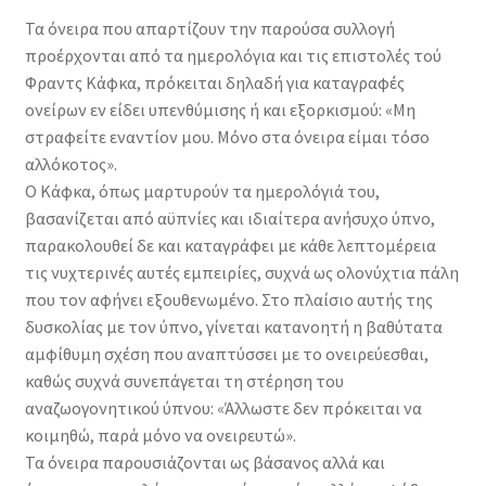
Τα όνειρα που απαρτίζουν την παρούσα συλλογή
προέρχονται από τα ημερολόγια και τις επιστολές τού
Φραντς Κάφκα, πρόκειται δηλαδή για καταγραφές
ονείρων εν είδει υπενθύμισης ή και εξορκισμού: «Μη
στραφείτε εναντίον μου. Μόνο στα όνειρα είμαι τόσο
αλλόκοτος».
Ο Κάφκα, όπως μαρτυρούν τα ημερολόγιά του,
βασανίζεται από αϋπνίες και ιδιαίτερα ανήσυχο ύπνο,
παρακολουθεί δε και καταγράφει με κάθε λεπτομέρεια
τις νυχτερινές αυτές εμπειρίες, συχνά ως ολονύχτια πάλη
που τον αφήνει εξουθενωμένο. Στο πλαίσιο αυτής της
δυσκολίας με τον ύπνο, γίνεται κατανοητή η βαθύτατα
αμφίθυμη σχέση που αναπτύσσει με το ονειρεύεσθαι,
καθώς συχνά συνεπάγεται τη στέρηση του
αναζωογονητικού ύπνου: «Άλλωστε δεν πρόκειται να
κοιμηθώ, παρά μόνο να ονειρευτώ».
Τα όνειρα παρουσιάζονται ως βάσανος αλλά και