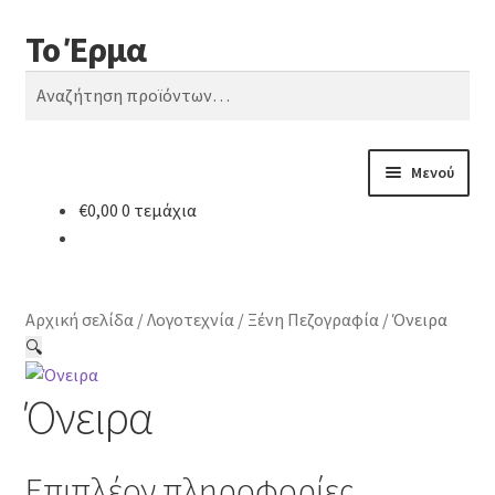
Το Έρμα
Απευθείας
Μετάβαση
Αναζήτηση
μετάβαση
σε
Αναζήτηση
στην
περιεχόμενο
για:
πλοήγηση
Μενού
€
0,00
0 τεμάχια
Αρχική
Ποιοι είμαστε
Αρχική σελίδα
/
Λογοτεχνία
/
Ξένη Πεζογραφία
/
Όνειρα
Κατηγορίες Βιβλίων
🔍
Όνειρα
Συχνές Ερωτήσεις
Επικοινωνία
Επιπλέον πληροφορίες