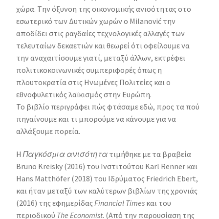
χώρα. Tην όξυνση της οικονομικής ανισότητας στο
εσωτερικό των Δυτικών χωρών o Milanović την
αποδίδει στις ραγδαίες τεχνολογικές αλλαγές των
τελευταίων δεκαετιών και θεωρεί ότι οφείλουμε να
την αναχαιτίσουμε γιατί, μεταξύ άλλων, εκτρέφει
πολιτικοκοινωνικές συμπεριφορές όπως η
πλουτοκρατία στις Ηνωμένες Πολιτείες και ο
εθνοφυλετικός λαϊκισμός στην Ευρώπη.
Το βιβλίο περιγράφει πώς φτάσαμε εδώ, προς τα πού
πηγαίνουμε και τι μπορούμε να κάνουμε για να
αλλάξουμε πορεία.
Η
Παγκόσμια ανισότητα
τιμήθηκε με τα βραβεία
Bruno Kreisky (2016) του Ινστιτούτου Karl Renner και
Hans Matthöfer (2018) του Ιδρύματος Friedrich Ebert,
και ήταν μεταξύ των καλύτερων βιβλίων της χρονιάς
(2016) της εφημερίδας
Financial Times
και του
περιοδικού
The Economist
. (Από την παρουσίαση της