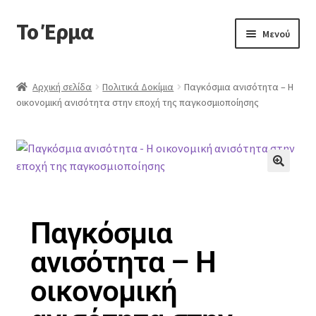
Το Έρμα
Μενού
Αρχική
Αρχική σελίδα
Πολιτικά Δοκίμια
Παγκόσμια ανισότητα – Η
οικονομική ανισότητα στην εποχή της παγκοσμιοποίησης
Ποιοι είμαστε
Κατηγορίες Βιβλίων
Συχνές Ερωτήσεις
🔍
Επικοινωνία
Παγκόσμια
ανισότητα – Η
οικονομική